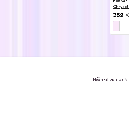
bimbací
Chrysol
259 K
Zboží 
Náušn
Náš e-shop a partn