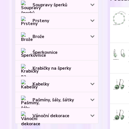
Soupravy šperků
Prsteny
Brože
Šperkovnice
Krabičky na šperky
Kabelky
Pašmíny, šály, šátky
Vánoční dekorace