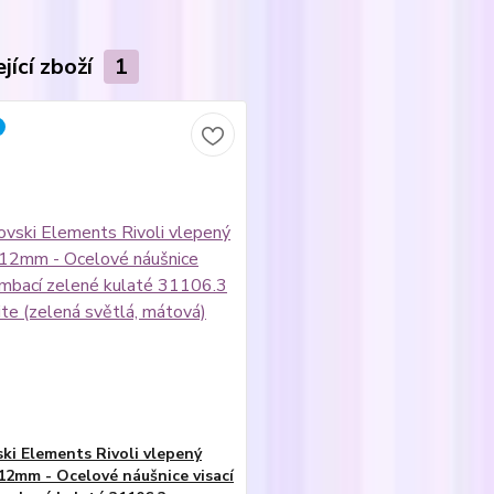
jící zboží
1
ki Elements Rivoli vlepený
 12mm - Ocelové náušnice visací