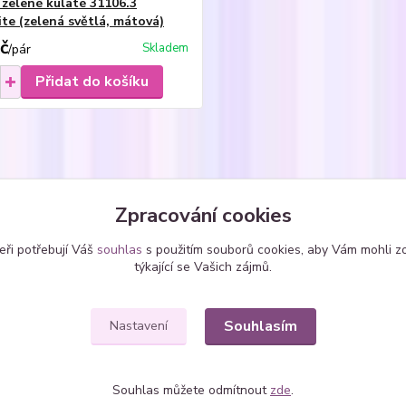
 zelené kulaté 31106.3
ite (zelená světlá, mátová)
č
Skladem
/
pár
Přidat do košíku
zařazeno v kategoriích
Zpracování cookies
ice
Náušnice - vlepené
kole
eři potřebují Váš
souhlas
s použitím souborů cookies, aby Vám mohli z
SWAROVSKI krystaly
týkající se Vašich zájmů.
Souhlasím
Nastavení
Souhlas můžete odmítnout
zde
.