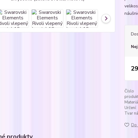
velikos
náušnic
Dos
Nej
29
Číslo
produkt
Materiá
Určení:
Tvar ná
Do 
é produkty