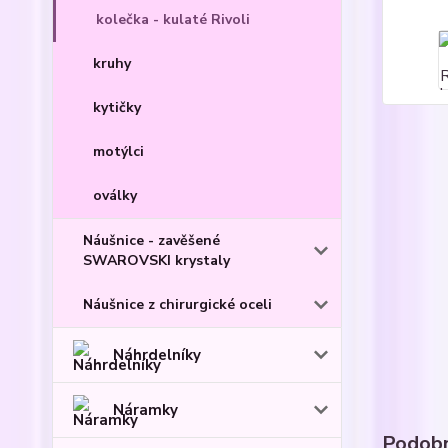
kolečka - kulaté Rivoli
kruhy
kytičky
motýlci
oválky
Náušnice - zavěšené
SWAROVSKI krystaly
Náušnice z chirurgické oceli
Náhrdelníky
Náramky
Podobn