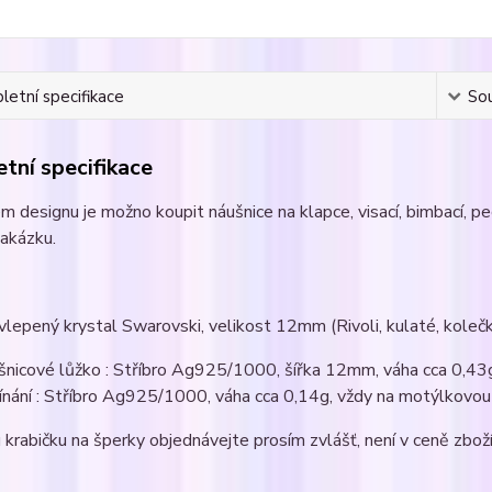
etní specifikace
Sou
tní specifikace
m designu je možno koupit náušnice na klapce, visací, bimbací, pe
zakázku.
l vlepený krystal Swarovski, velikost 12mm (Rivoli, kulaté, kolečko,
šnicové lůžko : Stříbro Ag925/1000, šířka 12mm, váha cca 0,43
ínání : Stříbro Ag925/1000, váha cca 0,14g, vždy na motýlkovou 
krabičku na šperky objednávejte prosím zvlášť, není v ceně zboží