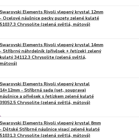
Swarovski Elements Rivoli vlepený krystal 12mm
- Ocelové náušnice pecky puzety zelené kulaté
51037.3 Chrysolite (zelená světlá, mátová)
Swarovski Elements Rivoli vlepený krystal 14mm
- Stříbrný náhrdelník (přívěsek + řetízek) zelený
kulatý 34112.3 Chrysolite (zelená světlá,
mátová)
Swarovski Elements Rivoli vlepený krystal
14+12mm - Stříbrná sada (set, souprava)
náušnice a přívěsek s řetízkem zelené kulaté
39352.5 Chrysolite (zelená světlá, mátová)
Swarovski Elements Rivoli vlepený krystal 8mm
- Dětské Stříbrné náušnice visací zelené kulaté
51031.3 Chrysolite (zelená světlá, mátová)