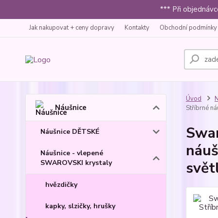
*** Při objednáv
Jak nakupovat + ceny dopravy
Kontakty
Obchodní podmínky
Úvod
N
Náušnice
Stříbrné ná
Swar
Náušnice DĚTSKÉ
náuš
Náušnice - vlepené
SWAROVSKI krystaly
svět
hvězdičky
kapky, slzičky, hrušky