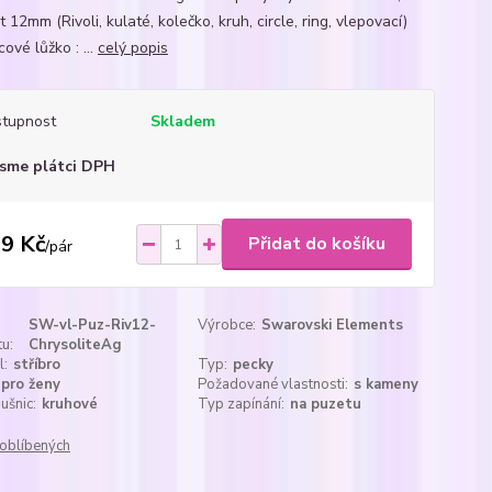
t 12mm (Rivoli, kulaté, kolečko, kruh, circle, ring, vlepovací)
ové lůžko : ...
celý popis
tupnost
Skladem
sme plátci DPH
9 Kč
Přidat do košíku
/
pár
SW-vl-Puz-Riv12-
Výrobce:
Swarovski Elements
u:
ChrysoliteAg
l:
stříbro
Typ:
pecky
pro ženy
Požadované vlastnosti:
s kameny
ušnic:
kruhové
Typ zapínání:
na puzetu
oblíbených