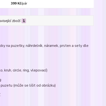
399 Kč
/
pár
visející zboží
1
cky na puzetky, náhrdelník, náramek, prsten a sety dle
 kruh, circle, ring, vlepovací)
g
puzetu (může se lišit od obrázku)
.