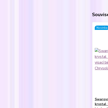
Souvise
Novinka
Swarovs
krystal