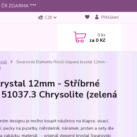
 po ČR ZDARMA ***
Přihlášení
CZK
0
ks
za
0 Kč
ivoli
Swarovski Elements Rivoli vlepený krystal 12mm -
)
krystal 12mm - Stříbrné
 51037.3 Chrysolite (zelená
jném designu je možno koupit náušnice na klapce, visací,
í, pecky na puzetky, náhrdelník, náramek, prsten a sety dle
a zakázku. materiál : - originál vlepený krystal Swarovski,