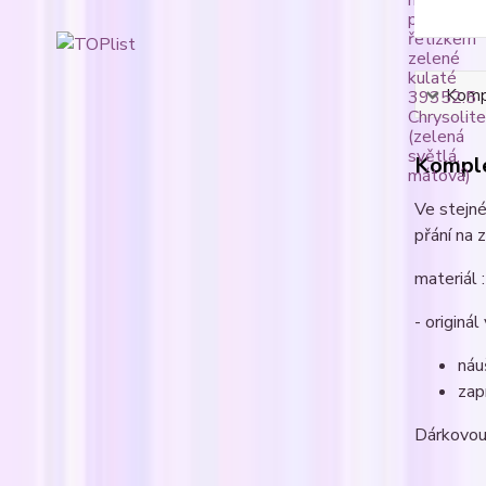
Kompl
Komple
Ve stejné
přání na 
materiál :
- originá
náu
zap
Dárkovou 