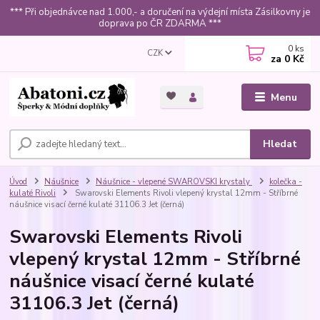
*** Při objednávce nad 1.000,- a doručení na výdejní místa Zásilkovny je
doprava po ČR ZDARMA ***
0
ks
CZK
za
0 Kč
Menu
Hledat
Úvod
Náušnice
Náušnice - vlepené SWAROVSKI krystaly
kolečka -
kulaté Rivoli
Swarovski Elements Rivoli vlepený krystal 12mm - Stříbrné
náušnice visací černé kulaté 31106.3 Jet (černá)
Swarovski Elements Rivoli
vlepený krystal 12mm - Stříbrné
náušnice visací černé kulaté
31106.3 Jet (černá)