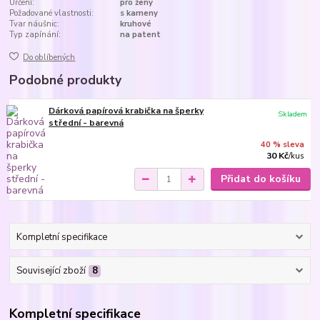
Určení:
pro ženy
Požadované vlastnosti:
s kameny
Tvar náušnic:
kruhové
Typ zapínání:
na patent
Do oblíbených
Podobné produkty
Dárková papírová krabička na šperky
Skladem
střední - barevná
40 % sleva
30 Kč
/
kus
Přidat do košíku
Kompletní specifikace
Související zboží
8
Kompletní specifikace