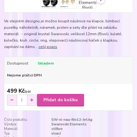
Ve stejném designu je možno koupit náušnice na klapce, bimbací,
puzetky, náhrdelník, náramek, prsten a sety dle přání na zakázku.
materiál : - originál krystal Swarovski, velikost 12mm (Rivoli, kulaté,
kolečko, kruh, circle, ring, vlepovací) náušnicový háček s klapkou,
zapínání na dáms...
celý popis
Dostupnost
Skladem
Nejsme plátci DPH
499 Kč
/
pár
Přidat do košíku
Číslo produktu:
SW-vl-nau-Riv12-JetAg
Výrobce:
Swarovski Elements
Materiál:
stříbro
Typ:
visací