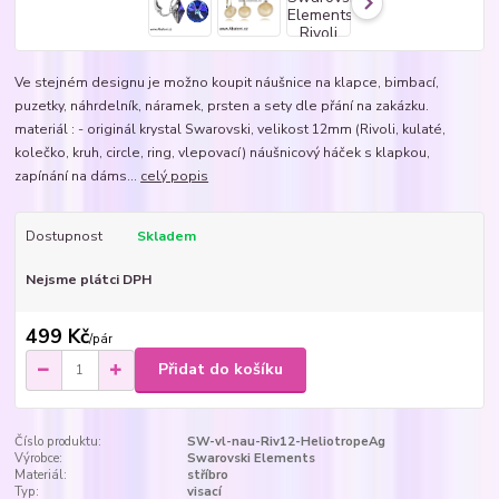
Ve stejném designu je možno koupit náušnice na klapce, bimbací,
puzetky, náhrdelník, náramek, prsten a sety dle přání na zakázku.
materiál : - originál krystal Swarovski, velikost 12mm (Rivoli, kulaté,
kolečko, kruh, circle, ring, vlepovací) náušnicový háček s klapkou,
zapínání na dáms...
celý popis
Dostupnost
Skladem
Nejsme plátci DPH
499 Kč
/
pár
Přidat do košíku
Číslo produktu:
SW-vl-nau-Riv12-HeliotropeAg
Výrobce:
Swarovski Elements
Materiál:
stříbro
Typ:
visací