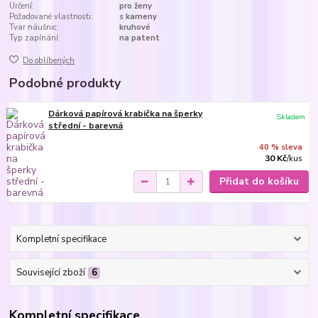
Určení:
pro ženy
Požadované vlastnosti:
s kameny
Tvar náušnic:
kruhové
Typ zapínání:
na patent
Do oblíbených
Podobné produkty
Dárková papírová krabička na šperky
Skladem
střední - barevná
40 % sleva
30 Kč
/
kus
Přidat do košíku
Kompletní specifikace
Související zboží
6
Kompletní specifikace