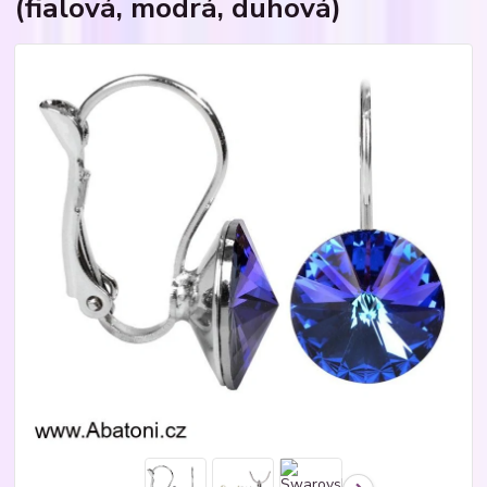
(fialová, modrá, duhová)