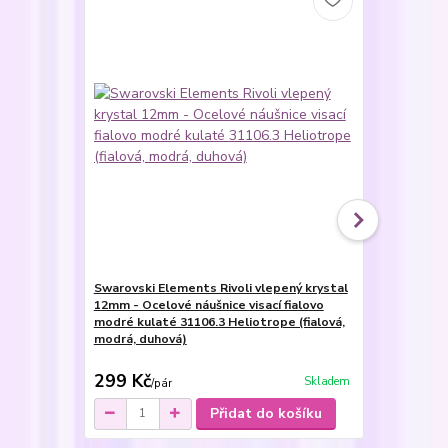
Swarovski Elements Rivoli vlepený krystal
Swarovski E
12mm - Ocelové náušnice visací fialovo
12mm - Ocel
modré kulaté 31106.3 Heliotrope (fialová,
fialovo mod
modrá, duhová)
(fialová, mo
299 Kč
199 Kč
Skladem
/
pár
/
pá
Přidat do košíku