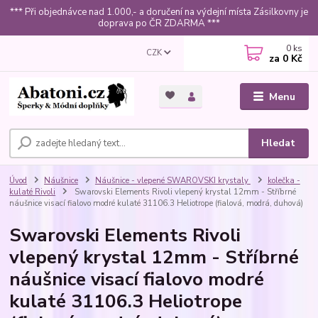
*** Při objednávce nad 1.000,- a doručení na výdejní místa Zásilkovny je
doprava po ČR ZDARMA ***
0
ks
CZK
za
0 Kč
Menu
Hledat
Úvod
Náušnice
Náušnice - vlepené SWAROVSKI krystaly
kolečka -
kulaté Rivoli
Swarovski Elements Rivoli vlepený krystal 12mm - Stříbrné
náušnice visací fialovo modré kulaté 31106.3 Heliotrope (fialová, modrá, duhová)
Swarovski Elements Rivoli
vlepený krystal 12mm - Stříbrné
náušnice visací fialovo modré
kulaté 31106.3 Heliotrope