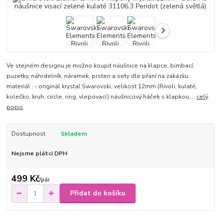
Ve stejném designu je možno koupit náušnice na klapce, bimbací,
puzetky, náhrdelník, náramek, prsten a sety dle přání na zakázku.
materiál : - originál krystal Swarovski, velikost 12mm (Rivoli, kulaté,
kolečko, kruh, circle, ring, vlepovací) náušnicový háček s klapkou,...
celý
popis
Dostupnost
Skladem
Nejsme plátci DPH
499 Kč
/
pár
Přidat do košíku