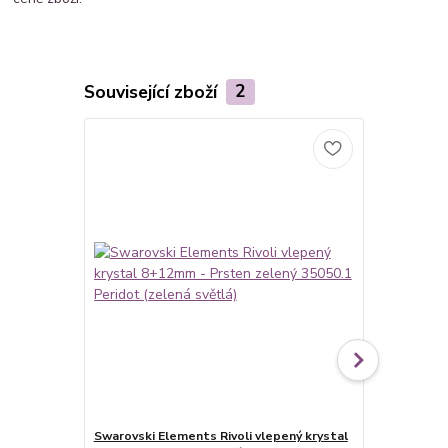
Související zboží
2
Novinka
Swarovski Elements Rivoli vlepený krystal
Swarovski E