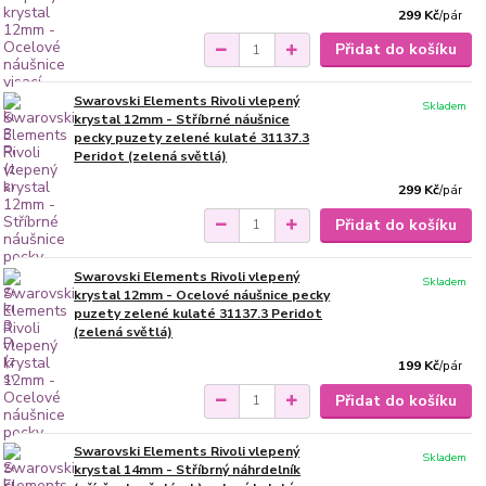
299 Kč
/
pár
Přidat do košíku
Swarovski Elements Rivoli vlepený
Skladem
krystal 12mm - Stříbrné náušnice
pecky puzety zelené kulaté 31137.3
Peridot (zelená světlá)
299 Kč
/
pár
Přidat do košíku
Swarovski Elements Rivoli vlepený
Skladem
krystal 12mm - Ocelové náušnice pecky
puzety zelené kulaté 31137.3 Peridot
(zelená světlá)
199 Kč
/
pár
Přidat do košíku
Swarovski Elements Rivoli vlepený
Skladem
krystal 14mm - Stříbrný náhrdelník