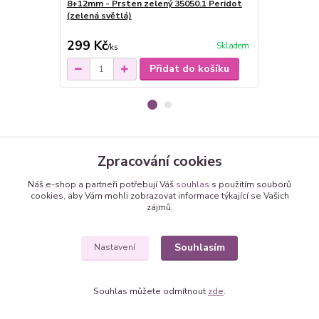
8+12mm - Prsten zelený 35050.1 Peridot
12mm - Ocel
(zelená světlá)
zelené kula
světlá)
299 Kč
259 Kč
Skladem
/
ks
/
pá
Přidat do košíku
Zboží zařazeno v kategoriích
Zpracování cookies
Náušnice
Náš e-shop a partneři potřebují Váš
souhlas
s použitím souborů
cookies, aby Vám mohli zobrazovat informace týkající se Vašich
Náušnice - vlepené SWAROVSKI krystaly
zájmů.
kolečka - kulaté Rivoli
Souhlasím
Nastavení
Souhlas můžete odmítnout
zde
.
Vytvořeno na
Eshop-rychle.cz