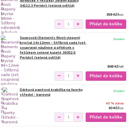
(přívěsek + řetízek) zelený kulatý
34112.3 Peridot (zelená světlá)
359 Kč
/
kus
Přidat do košíku
Swarovski Elements Rivoli vlepený
Skladem
krystal 14+12mm - Stříbrná sada (set,
souprava) náušnice a přívěsek s
řetízkem zelené kulaté 39352.5
Peridot (zelená světlá)
849 Kč
/
set
Přidat do košíku
Dárková papírová krabička na šperky
Skladem
střední - barevná
40 % sleva
30 Kč
/
kus
Přidat do košíku