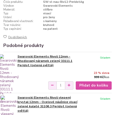
Číslo produktu:
SW-vl-nau-Riv12-PeridotAg
Výrobce:
Swarovski Elements
Materiál:
stříbro
Typ:
visací
Určení:
pro ženy
Požadované vlastnosti:
s kameny
Tvar náušnic:
kruhové
Typ zapínání:
na patent
Do oblíbených
Podobné produkty
Swarovski Elements Rivoli 12mm -
Skladem
Rhodiovaný náramek zelený 33111.1
Peridot (zelená světlá)
23 % sleva
999 Kč
/
kus
Přidat do košíku
Swarovski Elements Rivoli vlepený
Skladem
krystal 12mm - Ocelové náušnice visací
zelené kulaté 31106.3 Peridot (zelená
světlá)