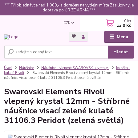
*** Při objednávce nad 1.000,- a doručení na výdejní místa Zásilkovny je
doprava po ČR ZDARMA ***
0
ks
CZK
za
0 Kč
Menu
Hledat
Úvod
Náušnice
Náušnice - vlepené SWAROVSKI krystaly
kolečka -
kulaté Rivoli
Swarovski Elements Rivoli vlepený krystal 12mm - Stříbrné
náušnice visací zelené kulaté 31106.3 Peridot (zelená světlá)
Swarovski Elements Rivoli
vlepený krystal 12mm - Stříbrné
náušnice visací zelené kulaté
31106.3 Peridot (zelená světlá)