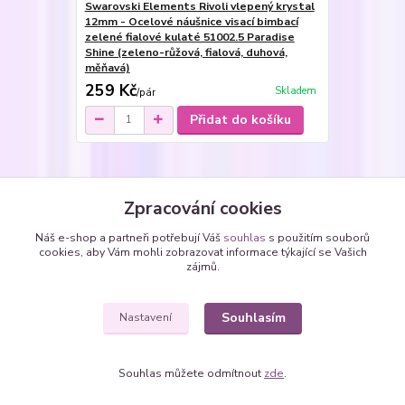
Swarovski Elements Rivoli vlepený krystal
12mm - Ocelové náušnice visací bimbací
zelené fialové kulaté 51002.5 Paradise
Shine (zeleno-růžová, fialová, duhová,
měňavá)
259 Kč
Skladem
/
pár
Přidat do košíku
Zboží zařazeno v kategoriích
Zpracování cookies
Soupravy šperků
Náš e-shop a partneři potřebují Váš
souhlas
s použitím souborů
cookies, aby Vám mohli zobrazovat informace týkající se Vašich
Sety - vlepené SWAROVSKI krystaly
zájmů.
kolečka - kulaté Rivoli
Souhlasím
Nastavení
Souhlas můžete odmítnout
zde
.
Vytvořeno na
Eshop-rychle.cz