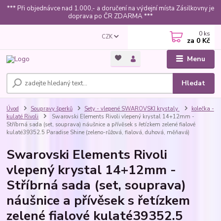
*** Při objednávce nad 1.000,- a doručení na výdejní místa Zásilkovny je
doprava po ČR ZDARMA ***
0
ks
CZK
za
0 Kč
Menu
Hledat
Úvod
Soupravy šperků
Sety - vlepené SWAROVSKI krystaly
kolečka -
kulaté Rivoli
Swarovski Elements Rivoli vlepený krystal 14+12mm -
Stříbrná sada (set, souprava) náušnice a přívěsek s řetízkem zelené fialové
kulaté39352.5 Paradise Shine (zeleno-růžová, fialová, duhová, měňavá)
Swarovski Elements Rivoli
vlepený krystal 14+12mm -
Stříbrná sada (set, souprava)
náušnice a přívěsek s řetízkem
zelené fialové kulaté39352.5