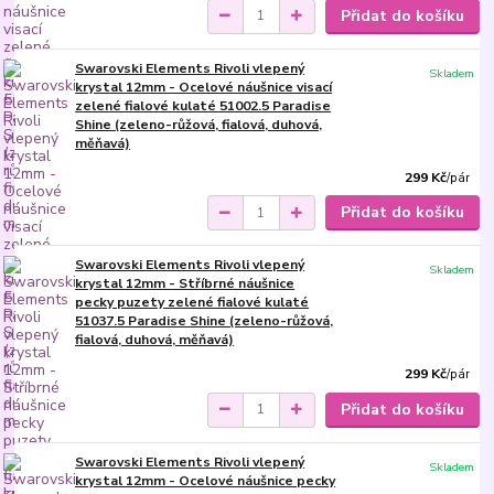
Přidat do košíku
Swarovski Elements Rivoli vlepený
Skladem
krystal 12mm - Ocelové náušnice visací
zelené fialové kulaté 51002.5 Paradise
Shine (zeleno-růžová, fialová, duhová,
měňavá)
299 Kč
/
pár
Přidat do košíku
Swarovski Elements Rivoli vlepený
Skladem
krystal 12mm - Stříbrné náušnice
pecky puzety zelené fialové kulaté
51037.5 Paradise Shine (zeleno-růžová,
fialová, duhová, měňavá)
299 Kč
/
pár
Přidat do košíku
Swarovski Elements Rivoli vlepený
Skladem
krystal 12mm - Ocelové náušnice pecky