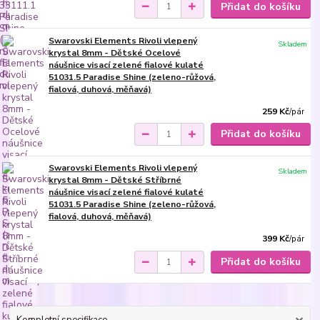
Přidat do košíku
Swarovski Elements Rivoli vlepený
Skladem
krystal 8mm - Dětské Ocelové
náušnice visací zelené fialové kulaté
51031.5 Paradise Shine (zeleno-růžová,
fialová, duhová, měňavá)
259 Kč
/
pár
Přidat do košíku
Swarovski Elements Rivoli vlepený
Skladem
krystal 8mm - Dětské Stříbrné
náušnice visací zelené fialové kulaté
51031.5 Paradise Shine (zeleno-růžová,
fialová, duhová, měňavá)
399 Kč
/
pár
Přidat do košíku
Kompletní specifikace