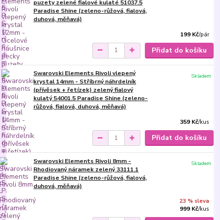
puzety zelené fialové kulaté 51037.5
Paradise Shine (zeleno-růžová, fialová,
duhová, měňavá)
199 Kč
/
pár
Přidat do košíku
Swarovski Elements Rivoli vlepený
Skladem
krystal 14mm - Stříbrný náhrdelník
(přívěsek + řetízek) zelený fialový
kulatý 54001.5 Paradise Shine (zeleno-
růžová, fialová, duhová, měňavá)
359 Kč
/
kus
Přidat do košíku
Swarovski Elements Rivoli 8mm -
Skladem
Rhodiovaný náramek zelený 33111.1
Paradise Shine (zeleno-růžová, fialová,
duhová, měňavá)
23 % sleva
999 Kč
/
kus