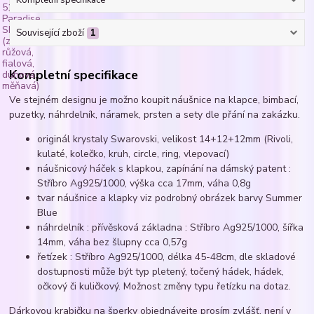
Související zboží
1
Kompletní specifikace
Ve stejném designu je možno koupit náušnice na klapce, bimbací,
puzetky, náhrdelník, náramek, prsten a sety dle přání na zakázku.
originál krystaly Swarovski, velikost 14+12+12mm (Rivoli,
kulaté, kolečko, kruh, circle, ring, vlepovací)
náušnicový háček s klapkou, zapínání na dámský patent :
Stříbro Ag925/1000, výška cca 17mm, váha 0,8g
tvar náušnice a klapky viz podrobný obrázek barvy Summer
Blue
náhrdelník : přívěsková základna : Stříbro Ag925/1000, šířka
14mm, váha bez šlupny cca 0,57g
řetízek : Stříbro Ag925/1000, délka 45-48cm, dle skladové
dostupnosti může být typ pletený, točený hádek, hádek,
očkový či kuličkový. Možnost změny typu řetízku na dotaz.
Dárkovou krabičku na šperky objednávejte prosím zvlášť, není v