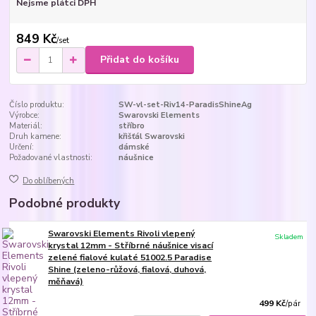
Nejsme plátci DPH
849 Kč
/
set
Přidat do košíku
Číslo produktu:
SW-vl-set-Riv14-ParadisShineAg
Výrobce:
Swarovski Elements
Materiál:
stříbro
Druh kamene:
křišťál Swarovski
Určení:
dámské
Požadované vlastnosti:
náušnice
Do oblíbených
Podobné produkty
Swarovski Elements Rivoli vlepený
Skladem
krystal 12mm - Stříbrné náušnice visací
zelené fialové kulaté 51002.5 Paradise
Shine (zeleno-růžová, fialová, duhová,
měňavá)
499 Kč
/
pár