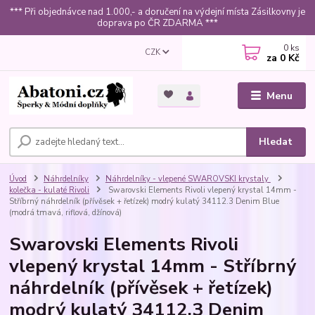
*** Při objednávce nad 1.000,- a doručení na výdejní místa Zásilkovny je
doprava po ČR ZDARMA ***
0
ks
CZK
za
0 Kč
Menu
Hledat
Úvod
Náhrdelníky
Náhrdelníky - vlepené SWAROVSKI krystaly
kolečka - kulaté Rivoli
Swarovski Elements Rivoli vlepený krystal 14mm -
Stříbrný náhrdelník (přívěsek + řetízek) modrý kulatý 34112.3 Denim Blue
(modrá tmavá, riflová, džínová)
Swarovski Elements Rivoli
vlepený krystal 14mm - Stříbrný
náhrdelník (přívěsek + řetízek)
modrý kulatý 34112.3 Denim