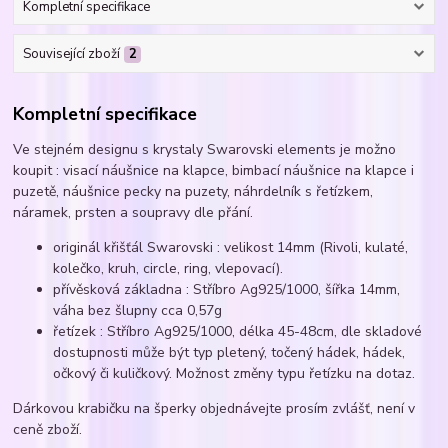
Kompletní specifikace
Související zboží
2
Kompletní specifikace
Ve stejném designu s krystaly Swarovski elements je možno
koupit : visací náušnice na klapce, bimbací náušnice na klapce i
puzetě, náušnice pecky na puzety, náhrdelník s řetízkem,
náramek, prsten a soupravy dle přání.
originál křišťál Swarovski : velikost 14mm (Rivoli, kulaté,
kolečko, kruh, circle, ring, vlepovací).
přívěsková základna : Stříbro Ag925/1000, šířka 14mm,
váha bez šlupny cca 0,57g
řetízek : Stříbro Ag925/1000, délka 45-48cm, dle skladové
dostupnosti může být typ pletený, točený hádek, hádek,
očkový či kuličkový. Možnost změny typu řetízku na dotaz.
Dárkovou krabičku na šperky objednávejte prosím zvlášť, není v
ceně zboží.