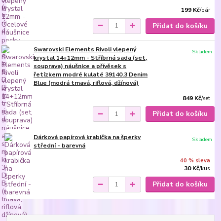
199 Kč
/
pár
Přidat do košíku
Swarovski Elements Rivoli vlepený
Skladem
krystal 14+12mm - Stříbrná sada (set,
souprava) náušnice a přívěsek s
řetízkem modré kulaté 39140.3 Denim
Blue (modrá tmavá, riflová, džínová)
849 Kč
/
set
Přidat do košíku
Dárková papírová krabička na šperky
Skladem
střední - barevná
40 % sleva
30 Kč
/
kus
Přidat do košíku