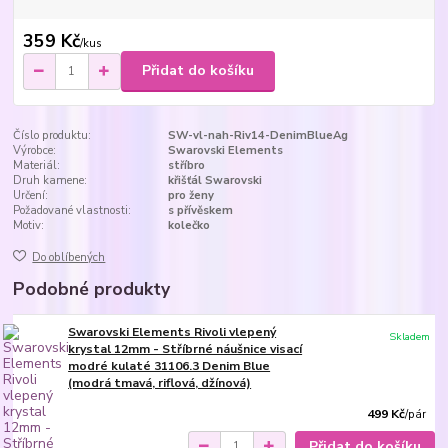
359 Kč
/
kus
Přidat do košíku
Číslo produktu:
SW-vl-nah-Riv14-DenimBlueAg
Výrobce:
Swarovski Elements
Materiál:
stříbro
Druh kamene:
křišťál Swarovski
Určení:
pro ženy
Požadované vlastnosti:
s přívěskem
Motiv:
kolečko
Do oblíbených
Podobné produkty
Swarovski Elements Rivoli vlepený
Skladem
krystal 12mm - Stříbrné náušnice visací
modré kulaté 31106.3 Denim Blue
(modrá tmavá, riflová, džínová)
499 Kč
/
pár
Přidat do košíku