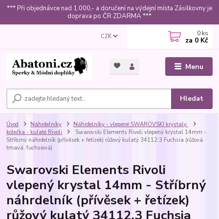
*** Při objednávce nad 1.000,- a doručení na výdejní místa Zásilkovny je
doprava po ČR ZDARMA ***
0
ks
CZK
za
0 Kč
Menu
Hledat
Úvod
Náhrdelníky
Náhrdelníky - vlepené SWAROVSKI krystaly
kolečka - kulaté Rivoli
Swarovski Elements Rivoli vlepený krystal 14mm -
Stříbrný náhrdelník (přívěsek + řetízek) růžový kulatý 34112.3 Fuchsia (růžová
tmavá, fuchsiová)
Swarovski Elements Rivoli
vlepený krystal 14mm - Stříbrný
náhrdelník (přívěsek + řetízek)
růžový kulatý 34112.3 Fuchsia