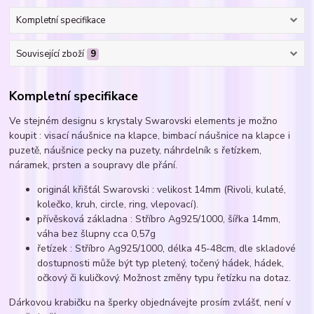
Kompletní specifikace
Související zboží
9
Kompletní specifikace
Ve stejném designu s krystaly Swarovski elements je možno
koupit : visací náušnice na klapce, bimbací náušnice na klapce i
puzetě, náušnice pecky na puzety, náhrdelník s řetízkem,
náramek, prsten a soupravy dle přání.
originál křišťál Swarovski : velikost 14mm (Rivoli, kulaté,
kolečko, kruh, circle, ring, vlepovací).
přívěsková základna : Stříbro Ag925/1000, šířka 14mm,
váha bez šlupny cca 0,57g
řetízek : Stříbro Ag925/1000, délka 45-48cm, dle skladové
dostupnosti může být typ pletený, točený hádek, hádek,
očkový či kuličkový. Možnost změny typu řetízku na dotaz.
Dárkovou krabičku na šperky objednávejte prosím zvlášť, není v