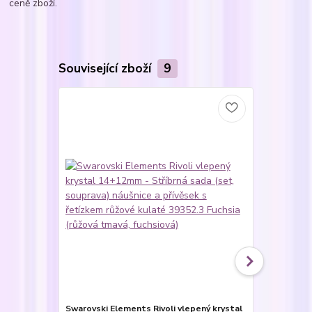
ceně zboží.
Související zboží
9
Swarovski Elements Rivoli vlepený krystal
Swarovski E