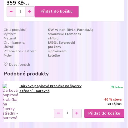
359 Kč
/
kus
Přidat do košíku
Číslo produktu:
SW-vl-nah-Riv14-FuchsiaAg
Výrobce:
Swarovski Elements
Materiál:
stříbro
Druh kamene:
křišťál Swarovski
Určení:
pro ženy
Požadované vlastnosti:
s přívěskem
Motiv:
kolečko
Do oblíbených
Podobné produkty
Dárková papírová krabička na šperky
Skladem
střední - barevná
40 % sleva
30 Kč
/
kus
Přidat do košíku