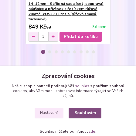
14+12mm - Stříbrná sada (set, souprava)
8+12mm - Pr
náušnice a přívěsek s řetízkem růžové
(růžová tmav
kulaté 39352.3 Fuchsia (růžová tmavá,
fuchsiová)
849 Kč
299 Kč
Skladem
/
set
/
ks
Přidat do košíku
Zboží zařazeno v kategoriích
Zpracování cookies
Náhrdelníky
Náš e-shop a partneři potřebují Váš
souhlas
s použitím souborů
cookies, aby Vám mohli zobrazovat informace týkající se Vašich
Náhrdelníky - vlepené SWAROVSKI krystaly
zájmů.
kolečka - kulaté Rivoli
Souhlasím
Nastavení
Souhlas můžete odmítnout
zde
.
Vytvořeno na
Eshop-rychle.cz