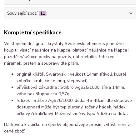
Související zboží
11
Kompletní specifikace
Ve stejném designu s krystaly Swarovski elements je možno
koupit : visací náušnice na klapce, bimbací náušnice na klapce i
puzetě, náušnice pecky na puzety, náhrdelník s řetízkem,
náramek, prsten a soupravy dle přání.
originál křišťál Swarovski : velikost 14mm (Rivoli, kulaté,
kolečko, kruh, circle, ring, vlepovací).
přívěsková základna : Stříbro Ag925/1000, šířka 14mm,
váha bez šlupny cca 0,57g
řetízek : Stříbro Ag925/1000, délka 45-48cm, dle skladové
dostupnosti může být typ pletený, točený hádek, hádek,
očkový či kuličkový. Možnost změny typu řetízku na dotaz.
Dárkovou krabičku na šperky objednávejte prosím zvlášť, není v
ceně zboží.