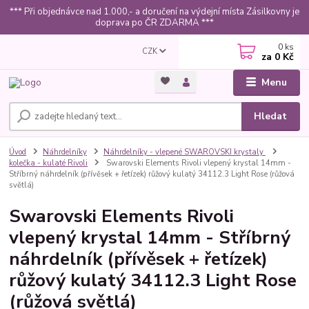
*** Při objednávce nad 1.000,- a doručení na výdejní místa Zásilkovny je
doprava po ČR ZDARMA ***
0
ks
CZK
za
0 Kč
Menu
Hledat
Úvod
Náhrdelníky
Náhrdelníky - vlepené SWAROVSKI krystaly
kolečka - kulaté Rivoli
Swarovski Elements Rivoli vlepený krystal 14mm -
Stříbrný náhrdelník (přívěsek + řetízek) růžový kulatý 34112.3 Light Rose (růžová
světlá)
Swarovski Elements Rivoli
vlepený krystal 14mm - Stříbrný
náhrdelník (přívěsek + řetízek)
růžový kulatý 34112.3 Light Rose
(růžová světlá)