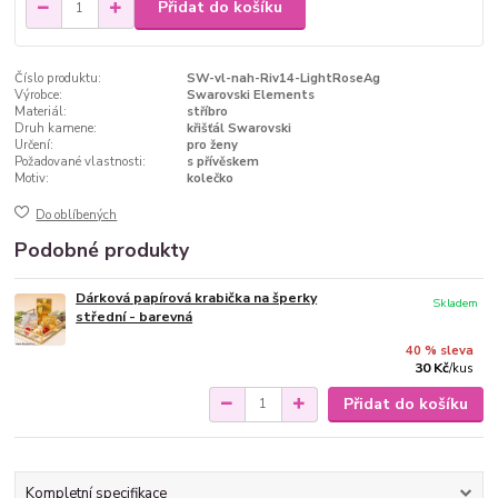
Přidat do košíku
Číslo produktu:
SW-vl-nah-Riv14-LightRoseAg
Výrobce:
Swarovski Elements
Materiál:
stříbro
Druh kamene:
křišťál Swarovski
Určení:
pro ženy
Požadované vlastnosti:
s přívěskem
Motiv:
kolečko
Do oblíbených
Podobné produkty
Dárková papírová krabička na šperky
Skladem
střední - barevná
40 % sleva
30 Kč
/
kus
Přidat do košíku
Kompletní specifikace