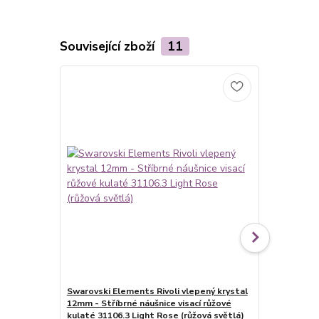
Související zboží
11
Swarovski Elements Rivoli vlepený krystal
Swarovski E
12mm - Stříbrné náušnice visací růžové
12mm - Ocel
kulaté 31106.3 Light Rose (růžová světlá)
kulaté 31106