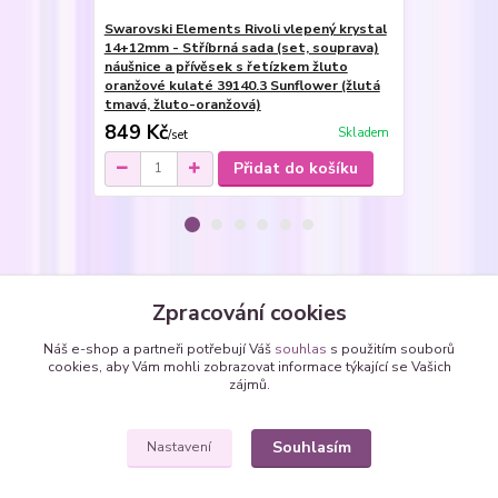
Swarovski Elements Rivoli vlepený krystal
Swarovski E
14+12mm - Stříbrná sada (set, souprava)
12mm - Ocel
náušnice a přívěsek s řetízkem žluto
žluto oranž
oranžové kulaté 39140.3 Sunflower (žlutá
(žlutá tmavá
tmavá, žluto-oranžová)
849 Kč
259 Kč
Skladem
/
set
/
pá
Přidat do košíku
Zboží zařazeno v kategoriích
Zpracování cookies
Náhrdelníky
Náš e-shop a partneři potřebují Váš
souhlas
s použitím souborů
cookies, aby Vám mohli zobrazovat informace týkající se Vašich
Náhrdelníky - vlepené SWAROVSKI krystaly
zájmů.
kolečka - kulaté Rivoli
Souhlasím
Nastavení