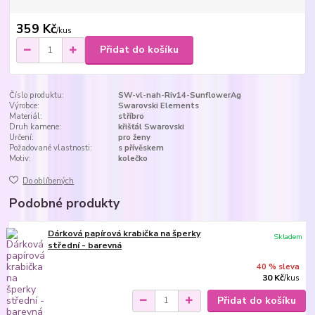
359 Kč
/
kus
Přidat do košíku
Číslo produktu:
SW-vl-nah-Riv14-SunflowerAg
Výrobce:
Swarovski Elements
Materiál:
stříbro
Druh kamene:
křišťál Swarovski
Určení:
pro ženy
Požadované vlastnosti:
s přívěskem
Motiv:
kolečko
Do oblíbených
Podobné produkty
Dárková papírová krabička na šperky
Skladem
střední - barevná
40 % sleva
30 Kč
/
kus
Přidat do košíku