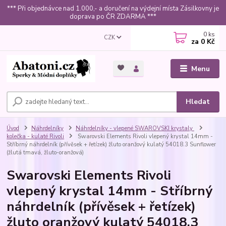
*** Při objednávce nad 1.000,- a doručení na výdejní místa Zásilkovny je
doprava po ČR ZDARMA ***
0
ks
CZK
za
0 Kč
Menu
Hledat
Úvod
Náhrdelníky
Náhrdelníky - vlepené SWAROVSKI krystaly
kolečka - kulaté Rivoli
Swarovski Elements Rivoli vlepený krystal 14mm -
Stříbrný náhrdelník (přívěsek + řetízek) žluto oranžový kulatý 54018.3 Sunflower
(žlutá tmavá, žluto-oranžová)
Swarovski Elements Rivoli
vlepený krystal 14mm - Stříbrný
náhrdelník (přívěsek + řetízek)
žluto oranžový kulatý 54018.3