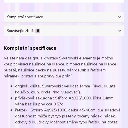
Kompletní specifikace
Související zboží
6
Kompletní specifikace
Ve stejném designu s krystaly Swarovski elements je možno
koupit : visací náušnice na klapce, bimbací náušnice na klapce i
puzetě, náušnice pecky na puzety, náhrdelník s řetízkem,
náramek, prsten a soupravy dle přání.
originál křišťál Swarovski : velikost 14mm (Rivoli, kulaté,
kolečko, kruh, circle, ring, vlepovací).
přívěsková základna : Stříbro Ag925/1000, šířka 14mm,
váha bez šlupny cca 0,57g
řetízek : Stříbro Ag925/1000, délka 45-48cm, dle skladové
dostupnosti může být typ pletený, točený hádek, hádek,
očkový či kuličkový. Možnost změny typu řetízku na dotaz.