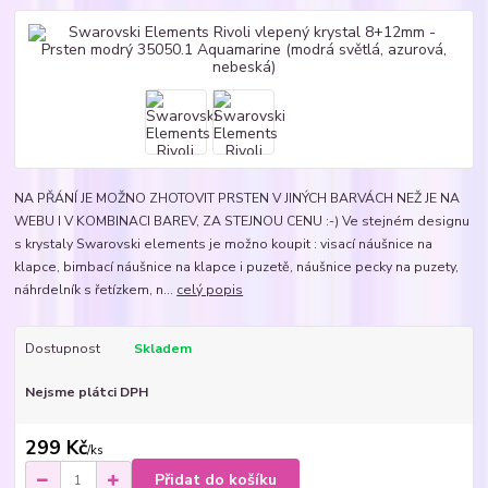
NA PŘÁNÍ JE MOŽNO ZHOTOVIT PRSTEN V JINÝCH BARVÁCH NEŽ JE NA
WEBU I V KOMBINACI BAREV, ZA STEJNOU CENU :-) Ve stejném designu
s krystaly Swarovski elements je možno koupit : visací náušnice na
klapce, bimbací náušnice na klapce i puzetě, náušnice pecky na puzety,
náhrdelník s řetízkem, n...
celý popis
Dostupnost
Skladem
Nejsme plátci DPH
299 Kč
/
ks
Přidat do košíku