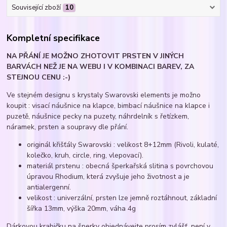
Související zboží
10
Kompletní specifikace
NA PŘÁNÍ JE MOŽNO ZHOTOVIT PRSTEN V JINÝCH
BARVÁCH NEŽ JE NA WEBU I V KOMBINACI BAREV, ZA
STEJNOU CENU :-)
Ve stejném designu s krystaly Swarovski elements je možno
koupit : visací náušnice na klapce, bimbací náušnice na klapce i
puzetě, náušnice pecky na puzety, náhrdelník s řetízkem,
náramek, prsten a soupravy dle přání.
originál křišťály Swarovski : velikost 8+12mm (Rivoli, kulaté,
kolečko, kruh, circle, ring, vlepovací).
materiál prstenu : obecná šperkařská slitina s povrchovou
úpravou Rhodium, která zvyšuje jeho životnost a je
antialergenní.
velikost : univerzální, prsten lze jemně roztáhnout, základní
šířka 13mm, výška 20mm, váha 4g
Dárkovou krabičku na šperky objednávejte prosím zvlášť, není v