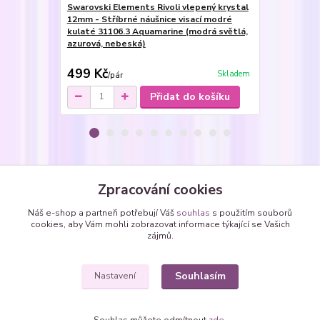
Swarovski Elements Rivoli vlepený krystal
Swarovski E
12mm - Stříbrné náušnice visací modré
12mm - Ocel
kulaté 31106.3 Aquamarine (modrá světlá,
kulaté 3110
azurová, nebeská)
azurová, ne
499 Kč
299 Kč
Skladem
/
pár
/
pá
Přidat do košíku
Zboží zařazeno v kategoriích
Zpracování cookies
Prsteny
Náš e-shop a partneři potřebují Váš
souhlas
s použitím souborů
cookies, aby Vám mohli zobrazovat informace týkající se Vašich
Prsteny se SWAROVSKI krystaly
zájmů.
kolečka - kulaté Rivoli
Souhlasím
Nastavení