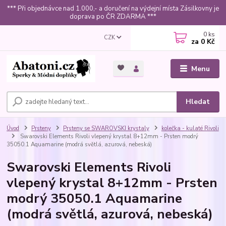
*** Při objednávce nad 1.000,- a doručení na výdejní místa Zásilkovny je
doprava po ČR ZDARMA ***
0
ks
CZK
za
0 Kč
Menu
Hledat
Úvod
Prsteny
Prsteny se SWAROVSKI krystaly
kolečka - kulaté Rivoli
Swarovski Elements Rivoli vlepený krystal 8+12mm - Prsten modrý
35050.1 Aquamarine (modrá světlá, azurová, nebeská)
Swarovski Elements Rivoli
vlepený krystal 8+12mm - Prsten
modrý 35050.1 Aquamarine
(modrá světlá, azurová, nebeská)