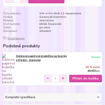
Číslo produktu:
SW-vl-Prs-Riv8-12-Aquamarine
Výrobce:
Swarovski Elements
Materiál:
obecný kov
Druh kamene:
křišťál Swarovski
Určení:
pro ženy
Dostupnost:
Skladem
Do oblíbených
Podobné produkty
Dárková papírová krabička na šperky
Skladem
střední - barevná
40 % sleva
30 Kč
/
kus
Přidat do košíku
Kompletní specifikace