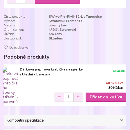
Číslo produktu:
SW-vl-Prs-Riv8-12-LigTurquoise
Výrobce:
Swarovski Elements
Materiál:
obecný kov
Druh kamene:
křišťál Swarovski
Určení:
pro ženy
Dostupnost:
Skladem
Do oblíbených
Podobné produkty
Dárková papírová krabička na šperky
Skladem
střední - barevná
40 % sleva
30 Kč
/
kus
Přidat do košíku
Kompletní specifikace