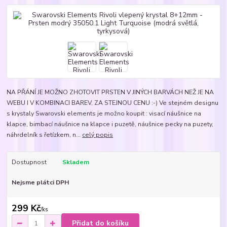
NA PŘÁNÍ JE MOŽNO ZHOTOVIT PRSTEN V JINÝCH BARVÁCH NEŽ JE NA
WEBU I V KOMBINACI BAREV, ZA STEJNOU CENU :-) Ve stejném designu
s krystaly Swarovski elements je možno koupit : visací náušnice na
klapce, bimbací náušnice na klapce i puzetě, náušnice pecky na puzety,
náhrdelník s řetízkem, n...
celý popis
Dostupnost
Skladem
Nejsme plátci DPH
299 Kč
/
ks
Přidat do košíku