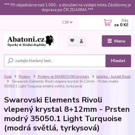
*** Při objednávce nad 1.000,- a doručení na výdejní místa Zásilkovny je
doprava po ČR ZDARMA ***
0
ks
CZK
za
0 Kč
Menu
Hledat
Úvod
Prsteny
Prsteny se SWAROVSKI krystaly
kolečka - kulaté Rivoli
Swarovski Elements Rivoli vlepený krystal 8+12mm - Prsten modrý
35050.1 Light Turquoise (modrá světlá, tyrkysová)
Swarovski Elements Rivoli
vlepený krystal 8+12mm - Prsten
modrý 35050.1 Light Turquoise
(modrá světlá, tyrkysová)