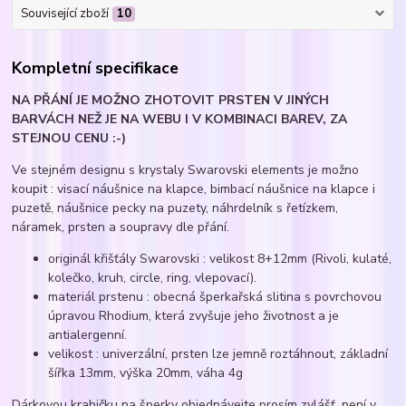
Související zboží
10
Kompletní specifikace
NA PŘÁNÍ JE MOŽNO ZHOTOVIT PRSTEN V JINÝCH
BARVÁCH NEŽ JE NA WEBU I V KOMBINACI BAREV, ZA
STEJNOU CENU :-)
Ve stejném designu s krystaly Swarovski elements je možno
koupit : visací náušnice na klapce, bimbací náušnice na klapce i
puzetě, náušnice pecky na puzety, náhrdelník s řetízkem,
náramek, prsten a soupravy dle přání.
originál křišťály Swarovski : velikost 8+12mm (Rivoli, kulaté,
kolečko, kruh, circle, ring, vlepovací).
materiál prstenu : obecná šperkařská slitina s povrchovou
úpravou Rhodium, která zvyšuje jeho životnost a je
antialergenní.
velikost : univerzální, prsten lze jemně roztáhnout, základní
šířka 13mm, výška 20mm, váha 4g
Dárkovou krabičku na šperky objednávejte prosím zvlášť, není v