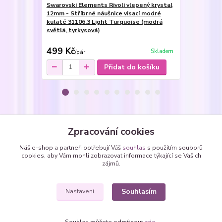
Swarovski Elements Rivoli vlepený krystal
Swarovski E
12mm - Stříbrné náušnice visací modré
12mm - Ocel
kulaté 31106.3 Light Turquoise (modrá
kulaté 3110
světlá, tyrkysová)
světlá, tyrk
499 Kč
299 Kč
Skladem
/
pár
/
pá
Přidat do košíku
Zboží zařazeno v kategoriích
Zpracování cookies
Prsteny
Náš e-shop a partneři potřebují Váš
souhlas
s použitím souborů
cookies, aby Vám mohli zobrazovat informace týkající se Vašich
Prsteny se SWAROVSKI krystaly
zájmů.
kolečka - kulaté Rivoli
Souhlasím
Nastavení