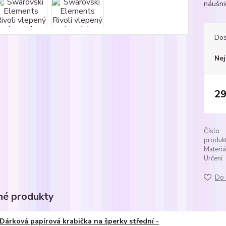
náušni
Dos
Nej
29
Číslo
produkt
Materiá
Určení:
Do 
é produkty
Dárková papírová krabička na šperky střední -