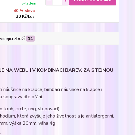
Skladem
40 % sleva
30 Kč
/
kus
isející zboží
11
E NA WEBU I V KOMBINACI BAREV, ZA STEJNOU
 náušnice na klapce, bimbací náušnice na klapce i
a soupravy dle přání.
 kruh, circle, ring, vlepovací).
odium, která zvyšuje jeho životnost a je antialergenní.
 13mm, výška 20mm, váha 4g