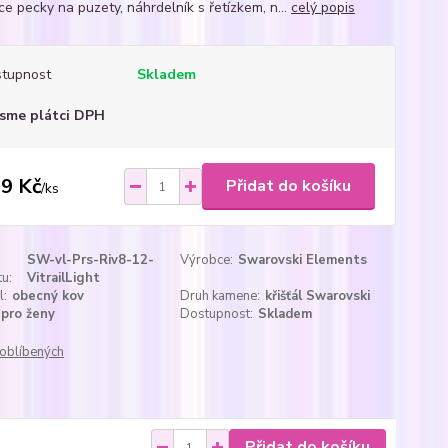
ce pecky na puzety, náhrdelník s řetízkem, n...
celý popis
tupnost
Skladem
sme plátci DPH
9 Kč
Přidat do košíku
/
ks
SW-vl-Prs-Riv8-12-
Výrobce:
Swarovski Elements
u:
VitrailLight
l:
obecný kov
Druh kamene:
křišťál Swarovski
pro ženy
Dostupnost:
Skladem
oblíbených
Přidat do košíku