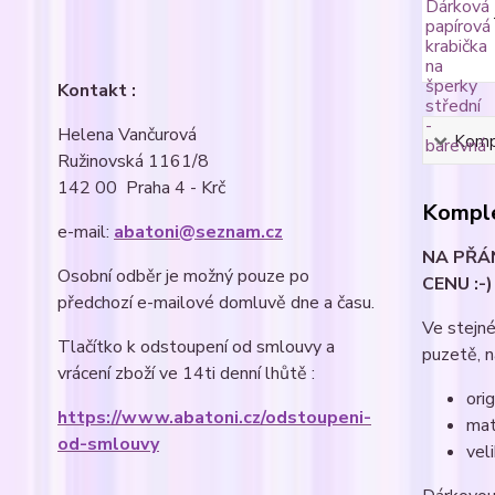
Kontakt :
Helena Vančurová
Kompl
Ružinovská 1161/8
142 00 Praha 4 - Krč
Komple
e-mail:
abatoni@seznam.cz
NA PŘÁN
Osobní odběr je možný pouze po
CENU :-)
předchozí e-mailové domluvě dne a času.
Ve stejné
Tlačítko k odstoupení od smlouvy a
puzetě, n
vrácení zboží ve 14ti denní lhůtě :
ori
https://www.abatoni.cz/odstoupeni-
mat
od-smlouvy
vel