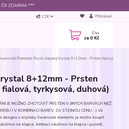
 po ČR ZDARMA ***
Přihlášení
CZK
0
ks
za
0 Kč
warovski Elements Rivoli vlepený krystal 8+12mm - Prsten fialový
krystal 8+12mm - Prsten
, fialová, tyrkysová, duhová)
ÁNÍ JE MOŽNO ZHOTOVIT PRSTEN V JINÝCH BARVÁCH NEŽ
 WEBU I V KOMBINACI BAREV, ZA STEJNOU CENU :-) Ve
m designu s krystaly Swarovski elements je možno koupit :
 náušnice na klapce, bimbací náušnice na klapce i puzetě,