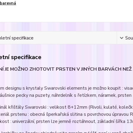
barevná
etní specifikace
Souv
tní specifikace
Í JE MOŽNO ZHOTOVIT PRSTEN V JINÝCH BARVÁCH NEŽ J
m designu s krystaly Swarovski elements je možno koupit : visací
áušnice pecky na puzety, náhrdelník s řetízkem, náramek, prsten 
ginál křišťály Swarovski : velikost 8+12mm (Rivoli, kulaté, kolečko,
eriál prstenu : obecná šperkařská slitina s povrchovou úpravou Rh
ikost : univerzální, prsten lze jemně roztáhnout, základní šířka