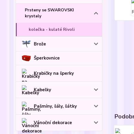
Prsteny se SWAROVSKI
krystaly
kolečka - kulaté Rivoli
Brože
Šperkovnice
Krabičky na šperky
Kabelky
Pašmíny, šály, šátky
Podobn
Vánoční dekorace