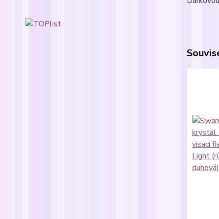
Dárkovou 
Souvise