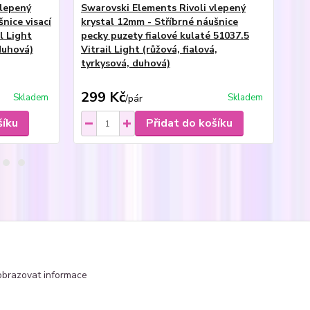
vlepený
Swarovski Elements Rivoli vlepený
Sw
nice visací
krystal 12mm - Stříbrné náušnice
kr
l Light
pecky puzety fialové kulaté 51037.5
pec
 duhová)
Vitrail Light (růžová, fialová,
Vit
tyrkysová, duhová)
ty
299 Kč
1
Skladem
Skladem
/
pár
šíku
Přidat do košíku
čka - kulaté Rivoli
obrazovat informace