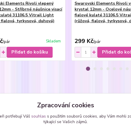
ki Elements Rivoli vlepený
Swarovski Elements Rivoli 
12mm - Stříbrné náušnice visací
krystal 12mm - Ocelové náuš
kulaté 31106.5 Vitrail Light
fialové kulaté 31106.5 Vitrai
 fialová, tyrkysová, duhová)
(růžová, fialová, tyrkysová,
č
299 Kč
Skladem
/
pár
/
pár
Přidat do košíku
Přidat do ko
zařazeno v kategoriích
Zpracování cookies
eny
Prsteny se SWAROVSKI
kole
eři potřebují Váš
souhlas
s použitím souborů cookies, aby Vám mohli z
krystaly
týkající se Vašich zájmů.