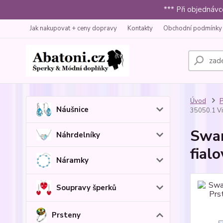
*** Při objednáv
Jak nakupovat + ceny dopravy
Kontakty
Obchodní podmínky
Úvod
P
Náušnice
35050.1 Vit
Swar
Náhrdelníky
fial
Náramky
Soupravy šperků
Prsteny