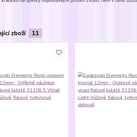
krabičku na šperky objednávejte prosím zvlášť, není v ceně zboží
jící zboží
11