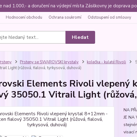
ce nad 1.000,- a doručení na výdejní místa Zásilkovny je doprava
Hodnocení obchodu
Ochrana soukromí
Odstoupení od smlouvy
Hledat
rsteny
Prsteny se SWAROVSKI krystaly
kolečka - kulaté Rivoli
S
rail Light (růžová, fialová, tyrkysová, duhová)
ovski Elements Rivoli vlepený 
ový 35050.1 Vitrail Light (růžová
NA PŘ
JE NA
stejné
visací