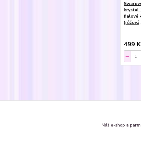
Swarovs
krystal 
fialové 
(růžová,
499 K
Zboží 
Prst
Náš e-shop a partn