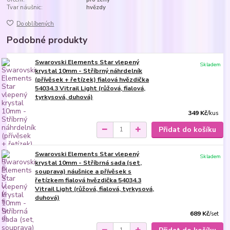
Tvar náušnic:
hvězdy
Do oblíbených
Podobné produkty
Swarovski Elements Star vlepený
Skladem
krystal 10mm - Stříbrný náhrdelník
(přívěsek + řetízek) fialová hvězdička
54034.3 Vitrail Light (růžová, fialová,
tyrkysová, duhová)
349 Kč
/
kus
Přidat do košíku
Swarovski Elements Star vlepený
Skladem
krystal 10mm - Stříbrná sada (set,
souprava) náušnice a přívěsek s
řetízkem fialová hvězdička 54034.3
Vitrail Light (růžová, fialová, tyrkysová,
duhová)
689 Kč
/
set