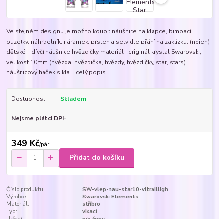
Ve stejném designu je možno koupit náušnice na klapce, bimbací,
puzetky, náhrdelník, náramek, prsten a sety dle přání na zakázku. (nejen)
dětské - dívčí náušnice hvězdičky materiál : originál krystal Swarovski,
velikost 10mm (hvězda, hvězdička, hvězdy, hvězdičky, star, stars)
náušnicový háček s kla...
celý popis
Dostupnost
Skladem
Nejsme plátci DPH
349 Kč
/
pár
Přidat do košíku
Číslo produktu:
SW-vlep-nau-star10-vitrailligh
Výrobce:
Swarovski Elements
Materiál:
stříbro
Typ:
visací
Určení:
pro ženy