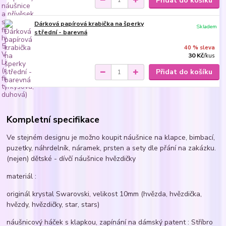
Přidat do košíku
Dárková papírová krabička na šperky
Skladem
střední - barevná
40 % sleva
30 Kč
/
kus
Přidat do košíku
Kompletní specifikace
Ve stejném designu je možno koupit náušnice na klapce, bimbací,
puzetky, náhrdelník, náramek, prsten a sety dle přání na zakázku.
(nejen) dětské - dívčí náušnice hvězdičky
materiál :
originál krystal Swarovski, velikost 10mm (hvězda, hvězdička,
hvězdy, hvězdičky, star, stars)
náušnicový háček s klapkou, zapínání na dámský patent : Stříbro