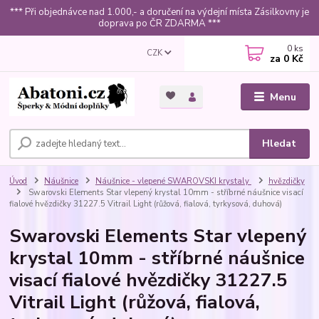
*** Při objednávce nad 1.000,- a doručení na výdejní místa Zásilkovny je
doprava po ČR ZDARMA ***
0
ks
CZK
za
0 Kč
Menu
Hledat
Úvod
Náušnice
Náušnice - vlepené SWAROVSKI krystaly
hvězdičky
Swarovski Elements Star vlepený krystal 10mm - stříbrné náušnice visací
fialové hvězdičky 31227.5 Vitrail Light (růžová, fialová, tyrkysová, duhová)
Swarovski Elements Star vlepený
krystal 10mm - stříbrné náušnice
visací fialové hvězdičky 31227.5
Vitrail Light (růžová, fialová,