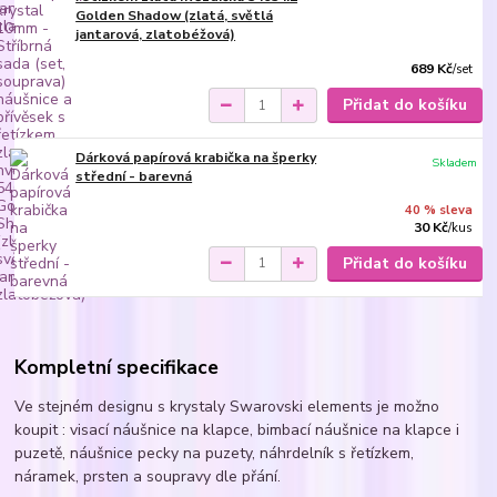
Golden Shadow (zlatá, světlá
jantarová, zlatobéžová)
689 Kč
/
set
Přidat do košíku
Dárková papírová krabička na šperky
Skladem
střední - barevná
40 % sleva
30 Kč
/
kus
Přidat do košíku
Kompletní specifikace
Ve stejném designu s krystaly Swarovski elements je možno
koupit : visací náušnice na klapce, bimbací náušnice na klapce i
puzetě, náušnice pecky na puzety, náhrdelník s řetízkem,
náramek, prsten a soupravy dle přání.