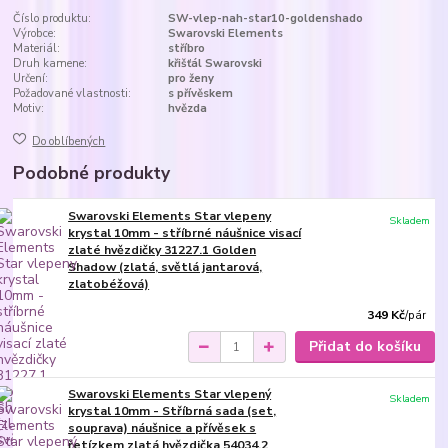
Číslo produktu:
SW-vlep-nah-star10-goldenshado
Výrobce:
Swarovski Elements
Materiál:
stříbro
Druh kamene:
křišťál Swarovski
Určení:
pro ženy
Požadované vlastnosti:
s přívěskem
Motiv:
hvězda
Do oblíbených
Podobné produkty
Swarovski Elements Star vlepeny
Skladem
krystal 10mm - stříbrné náušnice visací
zlaté hvězdičky 31227.1 Golden
Shadow (zlatá, světlá jantarová,
zlatobéžová)
349 Kč
/
pár
Přidat do košíku
Swarovski Elements Star vlepený
Skladem
krystal 10mm - Stříbrná sada (set,
souprava) náušnice a přívěsek s
řetízkem zlatá hvězdička 54034.2