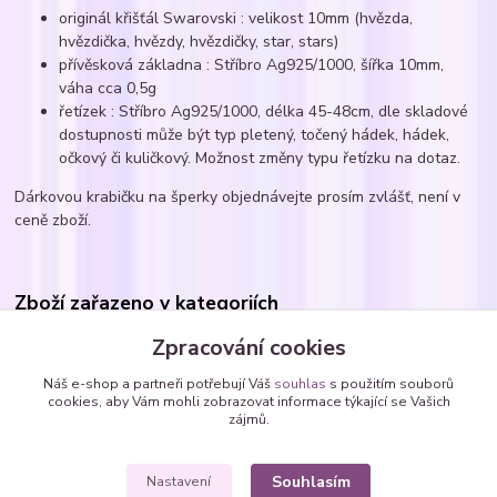
originál křišťál Swarovski : velikost 10mm (hvězda,
hvězdička, hvězdy, hvězdičky, star, stars)
přívěsková základna : Stříbro Ag925/1000, šířka 10mm,
váha cca 0,5g
řetízek : Stříbro Ag925/1000, délka 45-48cm, dle skladové
dostupnosti může být typ pletený, točený hádek, hádek,
očkový či kuličkový. Možnost změny typu řetízku na dotaz.
Dárkovou krabičku na šperky objednávejte prosím zvlášť, není v
ceně zboží.
Zboží zařazeno v kategoriích
Náhrdelníky
Zpracování cookies
Náhrdelníky DĚTSKÉ
Náš e-shop a partneři potřebují Váš
souhlas
s použitím souborů
cookies, aby Vám mohli zobrazovat informace týkající se Vašich
Náhrdelníky - vlepené SWAROVSKI krystaly
zájmů.
hvězdičky
Souhlasím
Nastavení