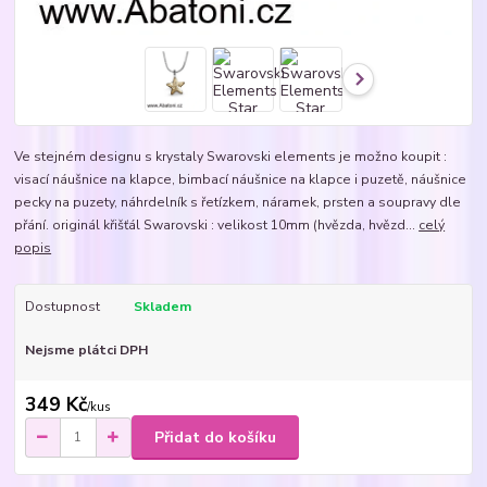
Ve stejném designu s krystaly Swarovski elements je možno koupit :
visací náušnice na klapce, bimbací náušnice na klapce i puzetě, náušnice
pecky na puzety, náhrdelník s řetízkem, náramek, prsten a soupravy dle
přání. originál křišťál Swarovski : velikost 10mm (hvězda, hvězd...
celý
popis
Dostupnost
Skladem
Nejsme plátci DPH
349 Kč
/
kus
Přidat do košíku