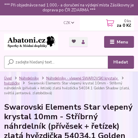
*** Při objednávce nad 1.000,- a doručení na výdejní místa Zásilkovny je
doprava po ČR ZDARMA ***
0
ks
CZK
za
0 Kč
Menu
Hledat
Úvod
Náhrdelníky
Náhrdelníky - vlepené SWAROVSKI krystaly
hvězdičky
Swarovski Elements Star vlepený krystal 10mm - Stříbrný
náhrdelník (přívěsek + řetízek) zlatá hvězdička 54034.1 Golden Shadow (zlatá,
světlá jantarová, zlatobéžová)
Swarovski Elements Star vlepený
krystal 10mm - Stříbrný
náhrdelník (přívěsek + řetízek)
zlatá hvězdička 54034.1 Golden