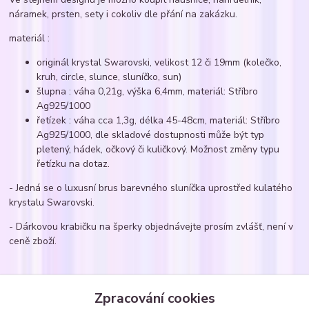
náramek, prsten, sety i cokoliv dle přání na zakázku.
materiál :
originál krystal Swarovski, velikost 12 či 19mm (kolečko,
kruh, circle, slunce, sluníčko, sun)
šlupna : váha 0,21g, výška 6,4mm, materiál: Stříbro
Ag925/1000
řetízek : váha cca 1,3g, délka 45-48cm, materiál: Stříbro
Ag925/1000, dle skladové dostupnosti může být typ
pletený, hádek, očkový či kuličkový. Možnost změny typu
řetízku na dotaz.
- Jedná se o luxusní brus barevného sluníčka uprostřed kulatého
krystalu Swarovski.
- Dárkovou krabičku na šperky objednávejte prosím zvlášť, není v
ceně zboží.
Zboží zařazeno v kategoriích
Zpracování cookies