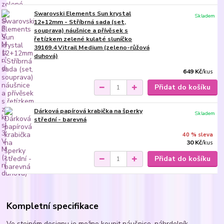
Swarovski Elements Sun krystal
Skladem
12+12mm - Stříbrná sada (set,
souprava) náušnice a přívěsek s
řetízkem zelené kulaté sluníčko
39169.4 Vitrail Medium (zeleno-růžová
duhová)
649 Kč
/
kus
Přidat do košíku
Dárková papírová krabička na šperky
Skladem
střední - barevná
40 % sleva
30 Kč
/
kus
Přidat do košíku
Kompletní specifikace
Ve stejném designu je možno koupit náušnice, náhrdelník,