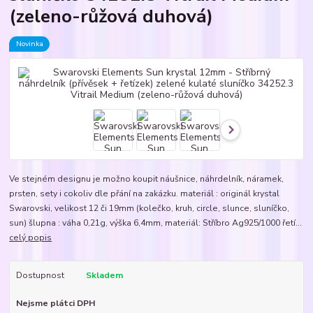
(zeleno-růžová duhová)
Novinka
Ve stejném designu je možno koupit náušnice, náhrdelník, náramek,
prsten, sety i cokoliv dle přání na zakázku. materiál : originál krystal
Swarovski, velikost 12 či 19mm (kolečko, kruh, circle, slunce, sluníčko,
sun) šlupna : váha 0,21g, výška 6,4mm, materiál: Stříbro Ag925/1000 řetí...
celý popis
Dostupnost
Skladem
Nejsme plátci DPH