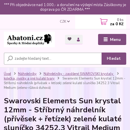
*** Při objednávce nad 1.000,- a doručení na výdejní místa Zásilkovny je
doprava po ČR ZDARMA ***
0
ks
CZK
za
0 Kč
Menu
Hledat
Úvod
Náhrdelníky
Náhrdelníky - zavěšené SWAROVSKI krystaly
kolečka, rivolky a jiné kulaté tvary
Swarovski Elements Sun krystal 12mm -
Stříbrný náhrdelník (přívěsek + řetízek) zelené kulaté sluníčko 34252.3 Vitrail
Medium (zeleno-růžová duhová)
Swarovski Elements Sun krystal
12mm - Stříbrný náhrdelník
(přívěsek + řetízek) zelené kulaté
sluníčko 34252.3 Vitrail Medium