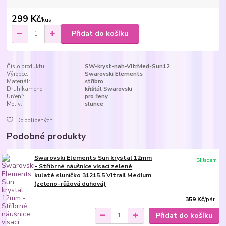
299 Kč
/
kus
Přidat do košíku
Číslo produktu:
SW-kryst-nah-VitrMed-Sun12
Výrobce:
Swarovski Elements
Materiál:
stříbro
Druh kamene:
křišťál Swarovski
Určení:
pro ženy
Motiv:
slunce
Do oblíbených
Podobné produkty
Swarovski Elements Sun krystal 12mm
Skladem
- Stříbrné náušnice visací zelené
kulaté sluníčko 31215.5 Vitrail Medium
(zeleno-růžová duhová)
359 Kč
/
pár
Přidat do košíku