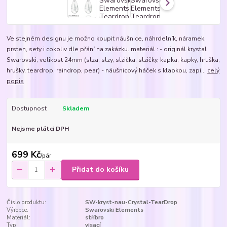
Ve stejném designu je možno koupit náušnice, náhrdelník, náramek,
prsten, sety i cokoliv dle přání na zakázku. materiál : - originál krystal
Swarovski, velikost 24mm (slza, slzy, slzička, slzičky, kapka, kapky, hruška,
hrušky, teardrop, raindrop, pear) - náušnicový háček s klapkou, zapí...
celý
popis
Dostupnost
Skladem
Nejsme plátci DPH
699 Kč
/
pár
Přidat do košíku
Číslo produktu:
SW-kryst-nau-Crystal-TearDrop
Výrobce:
Swarovski Elements
Materiál:
stříbro
Typ:
visací