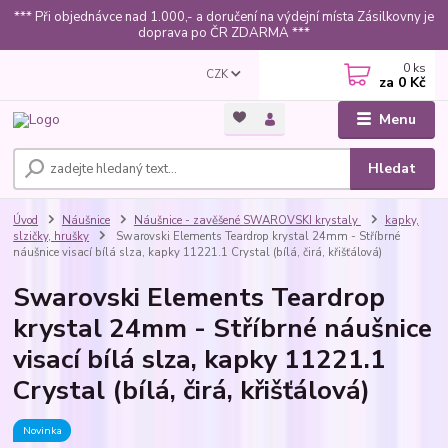
*** Při objednávce nad 1.000,- a doručení na výdejní místa Zásilkovny je
doprava po ČR ZDARMA ***
0
ks
CZK
za
0 Kč
Menu
Hledat
Úvod
Náušnice
Náušnice - zavěšené SWAROVSKI krystaly
kapky,
slzičky, hrušky
Swarovski Elements Teardrop krystal 24mm - Stříbrné
náušnice visací bílá slza, kapky 11221.1 Crystal (bílá, čirá, křišťálová)
Swarovski Elements Teardrop
krystal 24mm - Stříbrné náušnice
visací bílá slza, kapky 11221.1
Crystal (bílá, čirá, křišťálová)
Novinka