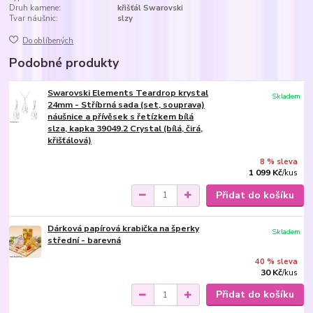
Druh kamene:
křišťál Swarovski
Tvar náušnic:
slzy
Do oblíbených
Podobné produkty
Swarovski Elements Teardrop krystal
Skladem
24mm - Stříbrná sada (set, souprava)
náušnice a přívěsek s řetízkem bílá
slza, kapka 39049.2 Crystal (bílá, čirá,
křišťálová)
8 % sleva
1 099 Kč
/
kus
Přidat do košíku
Dárková papírová krabička na šperky
Skladem
střední - barevná
40 % sleva
30 Kč
/
kus
Přidat do košíku