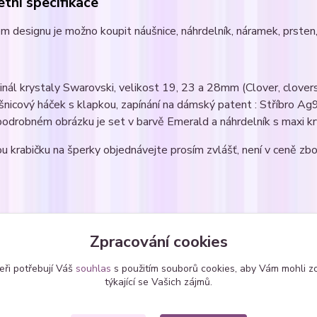
tní specifikace
m designu je možno koupit náušnice, náhrdelník, náramek, prsten, 
ginál krystaly Swarovski, velikost 19, 23 a 28mm (Clover, clovers,
šnicový háček s klapkou, zapínání na dámský patent : Stříbro 
podrobném obrázku je set v barvě Emerald a náhrdelník s maxi
u krabičku na šperky objednávejte prosím zvlášť, není v ceně zbo
zařazeno v kategoriích
Zpracování cookies
ice
Náušnice - zavěšené
Náuš
eři potřebují Váš
souhlas
s použitím souborů cookies, aby Vám mohli z
SWAROVSKI krystaly
Swar
týkající se Vašich zájmů.