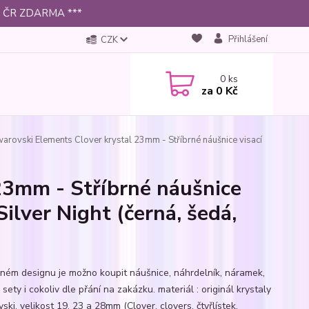
 po ČR ZDARMA ***
Přihlášení
CZK
0
ks
za
0 Kč
arovski Elements Clover krystal 23mm - Stříbrné náušnice visací
23mm - Stříbrné náušnice
Silver Night (černá, šedá,
jném designu je možno koupit náušnice, náhrdelník, náramek,
 sety i cokoliv dle přání na zakázku. materiál : originál krystaly
ki, velikost 19, 23 a 28mm (Clover, clovers, čtyřlístek,