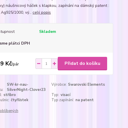
stky) náušnicový háček s klapkou, zapínání na dámský patent :
o Ag925/1000, vý...
celý popis
tupnost
Skladem
sme plátci DPH
9 Kč
Přidat do košíku
/
pár
SW-kr-nau-
Výrobce:
Swarovski Elements
u:
SilverNight-Clover23
l:
stříbro
Typ:
visací
ušnic:
čtyřlístek
Typ zapínání:
na patent
oblíbených