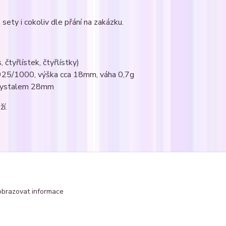
sety i cokoliv dle přání na zakázku.
 čtyřlístek, čtyřlístky)
Ag925/1000, výška cca 18mm, váha 0,7g
 krystalem 28mm
ží.
nice s krystaly
čtyřlístky
obrazovat informace
ovski