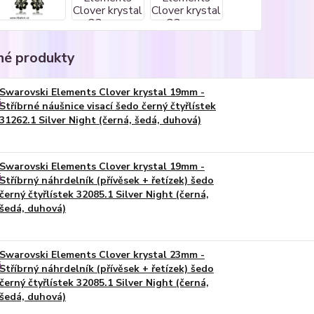
é produkty
Swarovski Elements Clover krystal 19mm -
Stříbrné náušnice visací šedo černý čtyřlístek
31262.1 Silver Night (černá, šedá, duhová)
Swarovski Elements Clover krystal 19mm -
Stříbrný náhrdelník (přívěsek + řetízek) šedo
černý čtyřlístek 32085.1 Silver Night (černá,
šedá, duhová)
Swarovski Elements Clover krystal 23mm -
Stříbrný náhrdelník (přívěsek + řetízek) šedo
černý čtyřlístek 32085.1 Silver Night (černá,
šedá, duhová)