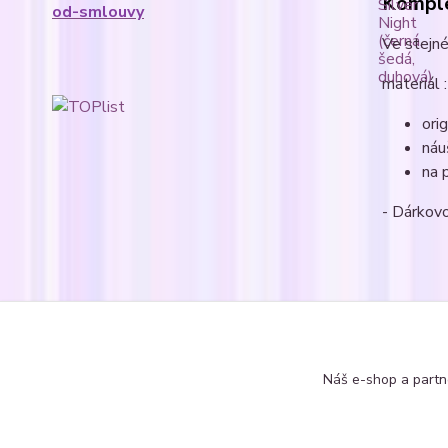
Komple
od-smlouvy
Ve stejné
materiál :
ori
náu
na 
- Dárkovo
Zboží 
Náušn
Náš e-shop a partn