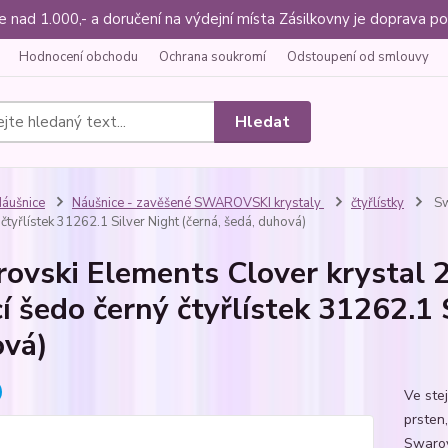
ce nad 1.000,- a doručení na výdejní místa Zásilkovny je doprava
Hodnocení obchodu
Ochrana soukromí
Odstoupení od smlouvy
Hledat
áušnice
Náušnice - zavěšené SWAROVSKI krystaly
čtyřlístky
Sw
čtyřlístek 31262.1 Silver Night (černá, šedá, duhová)
ovski Elements Clover krystal 
cí šedo černý čtyřlístek 31262.1 
vá)
Ve ste
prsten,
Swarovs