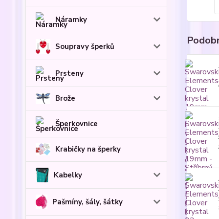
Náramky
Podobn
Soupravy šperků
Prsteny
Brože
Šperkovnice
Krabičky na šperky
Kabelky
Pašmíny, šály, šátky