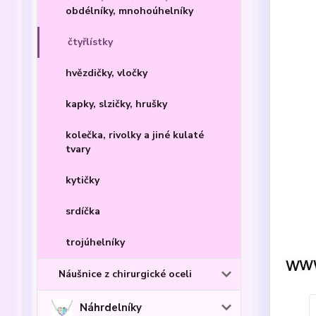
obdélníky, mnohoúhelníky
čtyřlístky
hvězdičky, vločky
kapky, slzičky, hrušky
kolečka, rivolky a jiné kulaté
tvary
kytičky
srdíčka
trojúhelníky
Náušnice z chirurgické oceli
Náhrdelníky