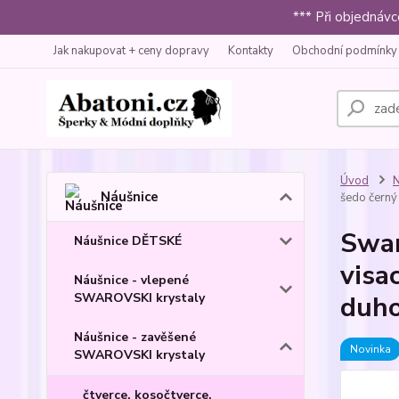
*** Při objednáv
Jak nakupovat + ceny dopravy
Kontakty
Obchodní podmínky
Úvod
N
Náušnice
šedo černý 
Swar
Náušnice DĚTSKÉ
visa
Náušnice - vlepené
SWAROVSKI krystaly
duho
Náušnice - zavěšené
Novinka
SWAROVSKI krystaly
čtverce, kosočtverce,