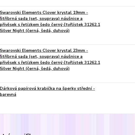
Swarovski Elements Clover krystal 19mm -
Stříbrná sada (set, souprava) náušnice a
přívěsek s řetízkem šedo černý čtyřlístek 31262.1
Silver Night (černá, šedá, duhová)
Swarovski Elements Clover krystal 23mm -
Stříbrná sada (set, souprava) náušnice a
přívěsek s řetízkem šedo černý čtyřlístek 31262.1
Silver Night (černá, šedá, duhová)
Dárková papírová krabička na šperky střední -
barevná