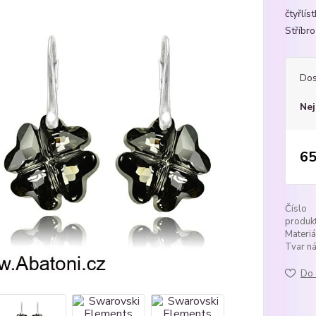
čtyřlí
Stříbr
Dos
Nej
65
Číslo
produkt
Materiá
Tvar ná
Do 