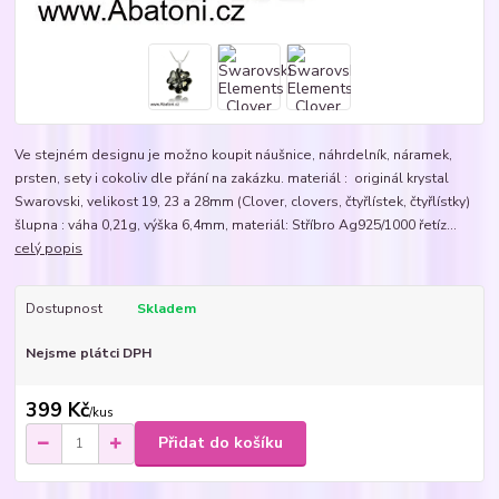
Ve stejném designu je možno koupit náušnice, náhrdelník, náramek,
prsten, sety i cokoliv dle přání na zakázku. materiál : originál krystal
Swarovski, velikost 19, 23 a 28mm (Clover, clovers, čtyřlístek, čtyřlístky)
šlupna : váha 0,21g, výška 6,4mm, materiál: Stříbro Ag925/1000 řetíz...
celý popis
Dostupnost
Skladem
Nejsme plátci DPH
399 Kč
/
kus
Přidat do košíku