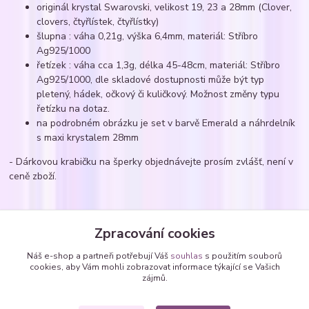
originál krystal Swarovski, velikost 19, 23 a 28mm (Clover,
clovers, čtyřlístek, čtyřlístky)
šlupna : váha 0,21g, výška 6,4mm, materiál: Stříbro
Ag925/1000
řetízek : váha cca 1,3g, délka 45-48cm, materiál: Stříbro
Ag925/1000, dle skladové dostupnosti může být typ
pletený, hádek, očkový či kuličkový. Možnost změny typu
řetízku na dotaz.
na podrobném obrázku je set v barvě Emerald a náhrdelník
s maxi krystalem 28mm
- Dárkovou krabičku na šperky objednávejte prosím zvlášť, není v
ceně zboží.
Zboží zařazeno v kategoriích
Zpracování cookies
Náhrdelníky
Náš e-shop a partneři potřebují Váš
souhlas
s použitím souborů
cookies, aby Vám mohli zobrazovat informace týkající se Vašich
Náhrdelníky - zavěšené SWAROVSKI krystaly
zájmů.
čtyřlístky