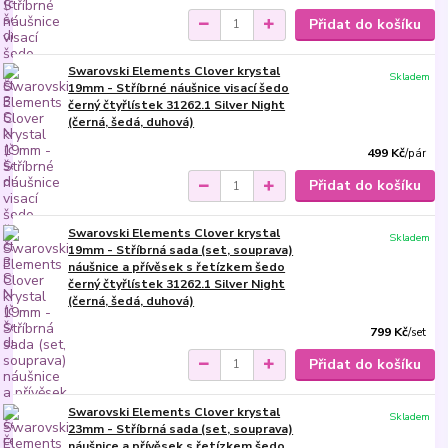
Přidat do košíku
Swarovski Elements Clover krystal
Skladem
19mm - Stříbrné náušnice visací šedo
černý čtyřlístek 31262.1 Silver Night
(černá, šedá, duhová)
499 Kč
/
pár
Přidat do košíku
Swarovski Elements Clover krystal
Skladem
19mm - Stříbrná sada (set, souprava)
náušnice a přívěsek s řetízkem šedo
černý čtyřlístek 31262.1 Silver Night
(černá, šedá, duhová)
799 Kč
/
set
Přidat do košíku
Swarovski Elements Clover krystal
Skladem
23mm - Stříbrná sada (set, souprava)
náušnice a přívěsek s řetízkem šedo