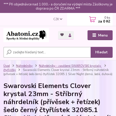
*** Při objednávce nad 1.000,- a doručení na výdejní místa Zásilkovny je
doprava po ČR ZDARMA ***
0
ks
CZK
za
0 Kč
Menu
Hledat
Úvod
Náhrdelníky
Náhrdelníky - zavěšené SWAROVSKI krystaly
čtyřlístky
Swarovski Elements Clover krystal 23mm - Stříbrný náhrdelník
(přívěsek + řetízek) šedo černý čtyřlístek 32085.1 Silver Night (černá, šedá, duhová)
Swarovski Elements Clover
krystal 23mm - Stříbrný
náhrdelník (přívěsek + řetízek)
šedo černý čtyřlístek 32085.1