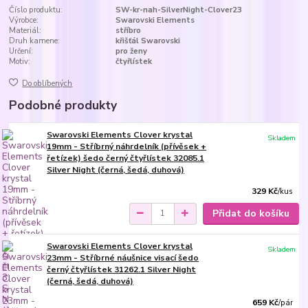
Číslo produktu:
SW-kr-nah-SilverNight-Clover23
Výrobce:
Swarovski Elements
Materiál:
stříbro
Druh kamene:
křišťál Swarovski
Určení:
pro ženy
Motiv:
čtyřlístek
Do oblíbených
Podobné produkty
Swarovski Elements Clover krystal
Skladem
19mm - Stříbrný náhrdelník (přívěsek +
řetízek) šedo černý čtyřlístek 32085.1
Silver Night (černá, šedá, duhová)
329 Kč
/
kus
Přidat do košíku
Swarovski Elements Clover krystal
Skladem
23mm - Stříbrné náušnice visací šedo
černý čtyřlístek 31262.1 Silver Night
(černá, šedá, duhová)
659 Kč
/
pár