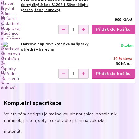
černý čtyřlístek 31262.1 Silver Night
(černá, šedá, duhová)
999 Kč
/
set
Přidat do košíku
Dárková papírová krabička na šperky
Skladem
střední - barevná
40 % sleva
30 Kč
/
kus
Přidat do košíku
Kompletní specifikace
Ve stejném designu je možno koupit náušnice, náhrdelník,
náramek, prsten, sety i cokoliv dle přání na zakázku.
materiál :