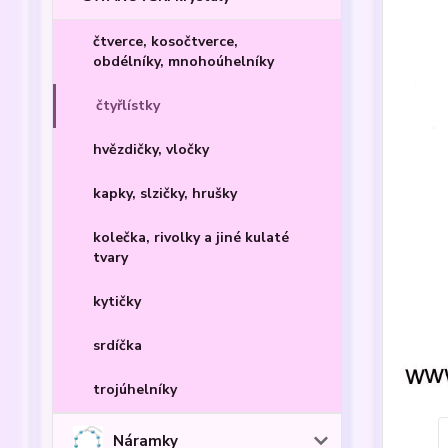
čtverce, kosočtverce,
obdélníky, mnohoúhelníky
čtyřlístky
hvězdičky, vločky
kapky, slzičky, hrušky
kolečka, rivolky a jiné kulaté
tvary
kytičky
srdíčka
trojúhelníky
Náramky