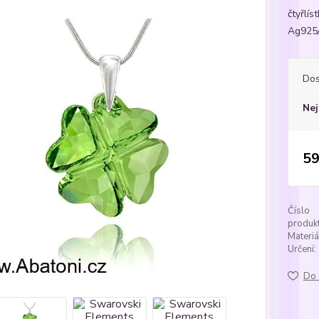
čtyřlís
Ag925/
Dos
Nej
59
Číslo
produkt
Materiá
Určení:
Do 