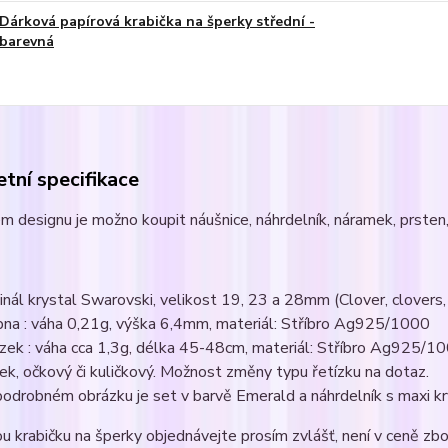
Dárková papírová krabička na šperky střední -
barevná
tní specifikace
m designu je možno koupit náušnice, náhrdelník, náramek, prsten, 
:
ginál krystal Swarovski, velikost 19, 23 a 28mm (Clover, clovers, 
pna : váha 0,21g, výška 6,4mm, materiál: Stříbro Ag925/1000
ízek : váha cca 1,3g, délka 45-48cm, materiál: Stříbro Ag925/1
ek, očkový či kuličkový. Možnost změny typu řetízku na dotaz.
podrobném obrázku je set v barvě Emerald a náhrdelník s maxi
u krabičku na šperky objednávejte prosím zvlášť, není v ceně zbo