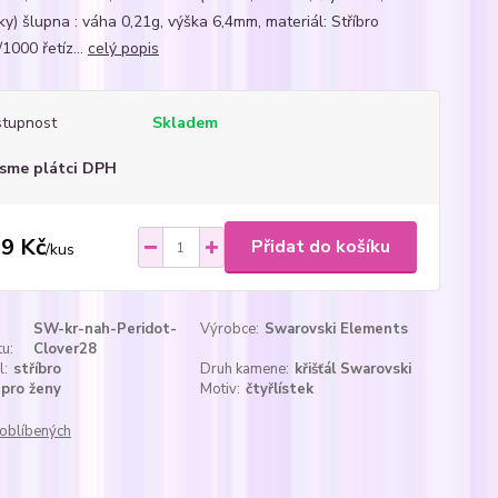
tky) šlupna : váha 0,21g, výška 6,4mm, materiál: Stříbro
1000 řetíz...
celý popis
tupnost
Skladem
sme plátci DPH
9 Kč
Přidat do košíku
/
kus
SW-kr-nah-Peridot-
Výrobce:
Swarovski Elements
u:
Clover28
l:
stříbro
Druh kamene:
křišťál Swarovski
pro ženy
Motiv:
čtyřlístek
oblíbených