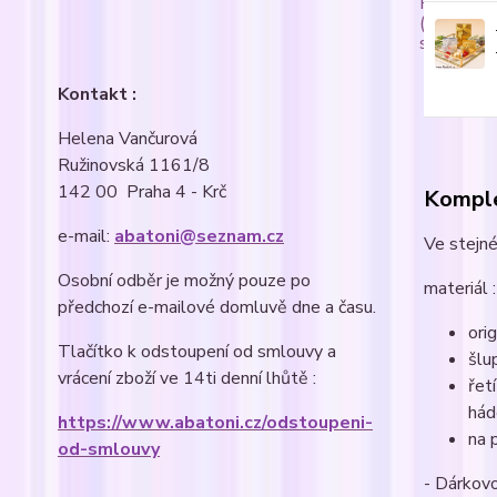
Kontakt :
Helena Vančurová
Ružinovská 1161/8
142 00 Praha 4 - Krč
Komple
e-mail:
abatoni@seznam.cz
Ve stejné
Osobní odběr je možný pouze po
materiál 
předchozí e-mailové domluvě dne a času.
ori
Tlačítko k odstoupení od smlouvy a
šlu
vrácení zboží ve 14ti denní lhůtě :
řet
hád
https://www.abatoni.cz/odstoupeni-
na 
od-smlouvy
- Dárkovo