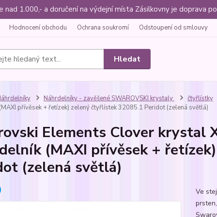
ce nad 1.000,- a doručení na výdejní místa Zásilkovny je doprava
Hodnocení obchodu
Ochrana soukromí
Odstoupení od smlouvy
Hledat
áhrdelníky
Náhrdelníky - zavěšené SWAROVSKI krystaly
čtyřlístky
(MAXI přívěsek + řetízek) zelený čtyřlístek 32085.1 Peridot (zelená světlá)
ovski Elements Clover krystal 
delník (MAXI přívěsek + řetízek)
dot (zelená světlá)
Ve ste
prsten,
Swarovs