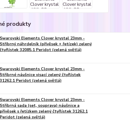
é produkty
Swarovski Elements Clover krystal 23mm -
Stříbrný náhrdelník (přívěsek + řetízek) zelený
čtyřlístek 32085.1 Peridot (zelená světlá)
Swarovski Elements Clover krystal 23mm -
Stříbrné náušnice visací zelený čtyřlístek
31262.1 Peridot (zelená světlá)
Swarovski Elements Clover krystal 23mm -
Stříbrná sada (set, souprava) náušnice a
přívěsek s řetízkem zelený čtyřlístek 31262.1
Peridot (zelená světlá)