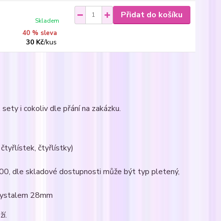
Přidat do košíku
Skladem
40 % sleva
30 Kč
/
kus
sety i cokoliv dle přání na zakázku.
čtyřlístek, čtyřlístky)
000, dle skladové dostupnosti může být typ pletený,
 krystalem 28mm
ží.