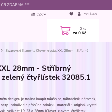
 po ČR ZDARMA ***
Přihlášení
CZK
0
ks
za
0 Kč
Swarovski Elements Clover krystal XXL 28mm - Stříbrný
XXL 28mm - Stříbrný
 zelený čtyřlístek 32085.1
jném designu je možno koupit náušnice, náhrdelník, náramek,
 sety i cokoliv dle přání na zakázku. materiál : originál krystal
ki, velikost 19, 23 a 28mm (Clover, clovers, čtyřlístek,