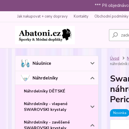
*** Při objednáv
Jak nakupovat + ceny dopravy
Kontakty
Obchodní podmínky
Úvod
N
Náušnice
náhrdelník 
Swar
Náhrdelníky
náhr
Náhrdelníky DĚTSKÉ
Peri
Náhrdelníky - vlepené
SWAROVSKI krystaly
Novinka
Náhrdelníky - zavěšené
SWAROVSKI krystaly