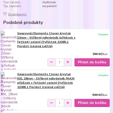
Tvar náušnic:
čtyřlístek
Typ zapínání:
na patent
Do oblíbených
Podobné produkty
Swarovski Elements Clover krystal
Skladem
23mm - Stříbrný náhrdelník (přívěsek +
řetízek) zelený čtyřlístek 32085.1
Peridot (zelená světlá)
399 Kč
/
kus
Přidat do košíku
Swarovski Elements Clover krystal
Skladem
XXL 28mm - Stříbrný náhrdelník (MAXI
přívěsek + řetízek) zelený čtyřlístek
32085.1 Peridot (zelená světlá)
599 Kč
/
kus
Přidat do košíku