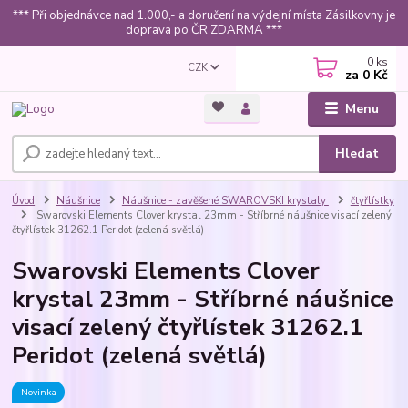
*** Při objednávce nad 1.000,- a doručení na výdejní místa Zásilkovny je
doprava po ČR ZDARMA ***
0
ks
CZK
za
0 Kč
Menu
Hledat
Úvod
Náušnice
Náušnice - zavěšené SWAROVSKI krystaly
čtyřlístky
Swarovski Elements Clover krystal 23mm - Stříbrné náušnice visací zelený
čtyřlístek 31262.1 Peridot (zelená světlá)
Swarovski Elements Clover
krystal 23mm - Stříbrné náušnice
visací zelený čtyřlístek 31262.1
Peridot (zelená světlá)
Novinka