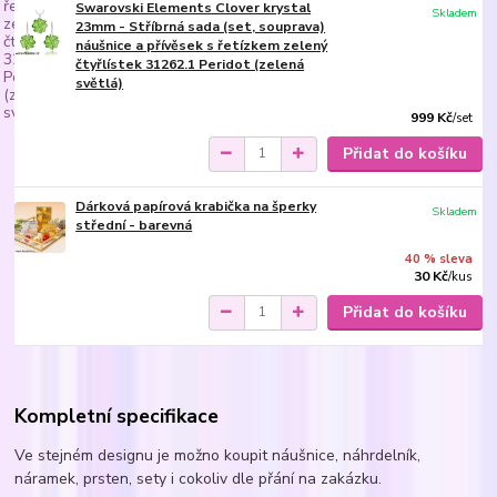
Swarovski Elements Clover krystal
Skladem
23mm - Stříbrná sada (set, souprava)
náušnice a přívěsek s řetízkem zelený
čtyřlístek 31262.1 Peridot (zelená
světlá)
999 Kč
/
set
Přidat do košíku
Dárková papírová krabička na šperky
Skladem
střední - barevná
40 % sleva
30 Kč
/
kus
Přidat do košíku
Kompletní specifikace
Ve stejném designu je možno koupit náušnice, náhrdelník,
náramek, prsten, sety i cokoliv dle přání na zakázku.