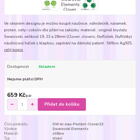
Ve stejném designu je možno koupit náušnice, náhrdelník, náramek,
prsten, sety i cokoliv dle přání na zakázku. materiál : originál krystaly
Swarovski, velikost 19, 23 a 28mm (Clover, clovers, čtyřlístek, čtyřlístky)
náušnicový háček s klapkou, zapínání na dámský patent : Stříbro Ag925...
celý popis
Dostupnost
Skladem
Nejsme plátci DPH
659 Kč
/
pár
Přidat do košíku
Číslo produktu:
SW-kr-nau-Peridot-Clover23
Výrobce:
Swarovski Elements
Materiál:
stříbro
Typ:
visací