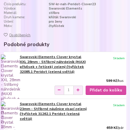
Číslo produktu:
SW-kr-nah-Peridot-Clover23
Výrobce:
Swarovski Elements
Materiál:
stříbro
Druh kamene:
křišťál Swarovski
Určení:
pro ženy
Motiv:
čtyřlístek
Do oblíbených
Podobné produkty
Swarovski Elements Clover krystal
Skladem
XXL 28mm - Stříbrný náhrdelník (MAXI
přívěsek + řetízek) zelený čtyřlístek
32085.1 Peridot (zelená světlá)
599 Kč
/
kus
Přidat do košíku
Swarovski Elements Clover krystal
Skladem
23mm - Stříbrné náušnice visací zelený
čtyřlístek 31262.1 Peridot (zelená
světlá)
659 Kč
/
pár