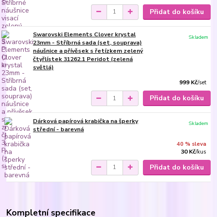
Přidat do košíku
Swarovski Elements Clover krystal
Skladem
23mm - Stříbrná sada (set, souprava)
náušnice a přívěsek s řetízkem zelený
čtyřlístek 31262.1 Peridot (zelená
světlá)
999 Kč
/
set
Přidat do košíku
Dárková papírová krabička na šperky
Skladem
střední - barevná
40 % sleva
30 Kč
/
kus
Přidat do košíku
Kompletní specifikace