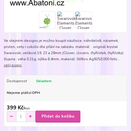
Ve stejném designu je možno koupit náušnice, náhrdelník, náramek,
prsten, sety i cokoliv dle přání na zakázku. materiál : originál krystal
Swarovski, velikost 19, 23 a 28mm (Clover, clovers, čtyřlístek, čtyřlístky)
šlupna : váha 0,21g, výška 6,4mm, materiál: Stříbro Ag925/1000 řetíz...
celý popis
Dostupnost
Skladem
Nejsme plátci DPH
399 Kč
/
kus
Přidat do košíku