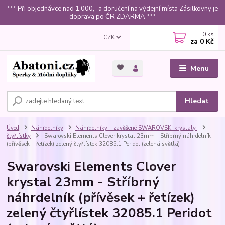
*** Při objednávce nad 1.000,- a doručení na výdejní místa Zásilkovny je
doprava po ČR ZDARMA ***
0
ks
CZK
za
0 Kč
Menu
Hledat
Úvod
Náhrdelníky
Náhrdelníky - zavěšené SWAROVSKI krystaly
čtyřlístky
Swarovski Elements Clover krystal 23mm - Stříbrný náhrdelník
(přívěsek + řetízek) zelený čtyřlístek 32085.1 Peridot (zelená světlá)
Swarovski Elements Clover
krystal 23mm - Stříbrný
náhrdelník (přívěsek + řetízek)
zelený čtyřlístek 32085.1 Peridot