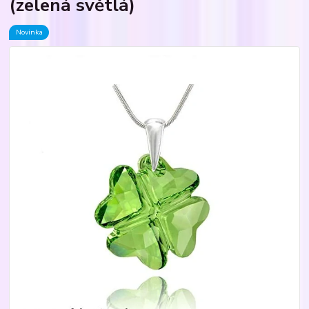
(zelená světlá)
Novinka