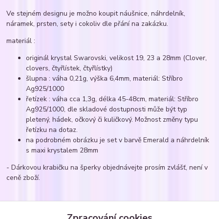
Ve stejném designu je možno koupit náušnice, náhrdelník,
náramek, prsten, sety i cokoliv dle přání na zakázku.
materiál :
originál krystal Swarovski, velikost 19, 23 a 28mm (Clover,
clovers, čtyřlístek, čtyřlístky)
šlupna : váha 0,21g, výška 6,4mm, materiál: Stříbro
Ag925/1000
řetízek : váha cca 1,3g, délka 45-48cm, materiál: Stříbro
Ag925/1000, dle skladové dostupnosti může být typ
pletený, hádek, očkový či kuličkový. Možnost změny typu
řetízku na dotaz.
na podrobném obrázku je set v barvě Emerald a náhrdelník
s maxi krystalem 28mm
- Dárkovou krabičku na šperky objednávejte prosím zvlášť, není v
ceně zboží.
Zboží zařazeno v kategoriích
Zpracování cookies