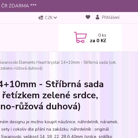
 po ČR ZDARMA ***
Přihlášení
CZK
0
ks
za
0 Kč
warovski Elements Heart krystal 14+10mm - Stříbrná sada (set,
 (zeleno-růžová duhová)
14+10mm - Stříbrná sada
 řetízkem zelené srdce,
eno-růžová duhová)
jném designu je možno koupit náušnice, náhrdelník, náramek,
 sety i cokoliv dle přání na zakázku. náhrdelník : originál
 Swarovski, velikost 14, 18, 22, 28 či 40mm (srdce, srdíčko,