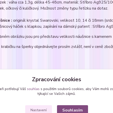
ízek : váha cca 1,3g, délka 45-48cm, materiál: Stříbro Ag925/1
ek, očkový či kuličkový. Možnost změny typu řetízku na dotaz.
šnice :
originál krystal Swarovski, velikost 10, 14 či 18mm (srdce,
šnicový háček s klapkou, zapínání na dámský patent : Stříbro 
bném obrázku jsou pro představu velikosti náušnice s kamene
krabičku na šperky objednávejte prosím zvlášť, není v ceně zboží
zařazeno v kategoriích
Zpracování cookies
avy šperků
Sety - zavěšené
srdí
eři potřebují Váš
souhlas
s použitím souborů cookies, aby Vám mohli z
SWAROVSKI krystaly
týkající se Vašich zájmů.
Souhlasím
Nastavení