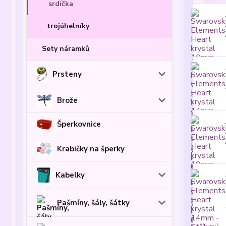
srdíčka
trojúhelníky
Sety náramků
Prsteny
Brože
Šperkovnice
Krabičky na šperky
Kabelky
Pašmíny, šály, šátky