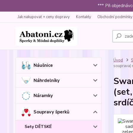
*** Při objednáv
Jak nakupovat + ceny dopravy
Kontakty
Obchodní podmínky
Úvod
S
Náušnice
souprava) 
Swar
Náhrdelníky
(set
Náramky
srdí
Soupravy šperků
Sety DĚTSKÉ