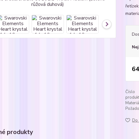
řetíze
materi
Dos
Nej
64
Číslo
produkt
Materiá
Požadov
Do 
é produkty