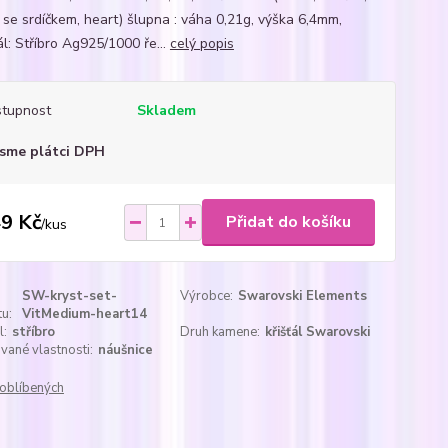
k se srdíčkem, heart) šlupna : váha 0,21g, výška 6,4mm,
ál: Stříbro Ag925/1000 ře...
celý popis
tupnost
Skladem
sme plátci DPH
9 Kč
Přidat do košíku
/
kus
SW-kryst-set-
Výrobce:
Swarovski Elements
u:
VitMedium-heart14
l:
stříbro
Druh kamene:
křišťál Swarovski
ané vlastnosti:
náušnice
oblíbených