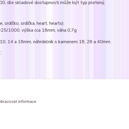
000, dle skladové dostupnosti může být typ pletený,
 srdíčko, srdíčka, heart, hearts)
Ag925/1000, výška cca 18mm, váha 0,7g
m 10, 14 a 18mm, náhrdelník s kamenem 18, 28 a 40mm.
.
čka
obrazovat informace