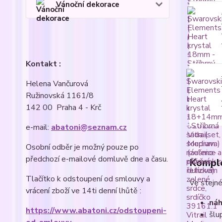
Vánoční dekorace
Kontakt :
Helena Vančurová
Ružinovská 1161/8
142 00 Praha 4 - Krč
e-mail:
abatoni@seznam.cz
Osobní odběr je možný pouze po
předchozí e-mailové domluvě dne a času.
Komple
Tlačítko k odstoupení od smlouvy a
Ve stejné
vrácení zboží ve 14ti denní lhůtě :
náh
https://www.abatoni.cz/odstoupeni-
šlu