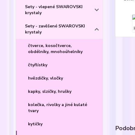
Sety - vlepené SWAROVSKI
krystaly
Sety - zavěšené SWAROVSKI
krystaly
čtverce, kosočtverce,
obdélníky, mnohoúhelníky
čtyřlístky
hvězdičky, vločky
kapky, slzičky, hrušky
kolečka, rivolky a jiné kulaté
tvary
kytičky
Podobn