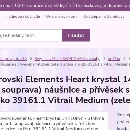
ce nad 1.000,- a doručení na výdejní místa Zásilkovny je doprava
Hodnocení obchodu
Ochrana soukromí
Odstoupení od smlouvy
Hledat
oupravy šperků
Sety - zavěšené SWAROVSKI krystaly
srdíčka
S
náušnice a přívěsek s řetízkem zelené srdce, srdíčko 39161.1 Vitrail Medium
ovski Elements Heart krystal 
, souprava) náušnice a přívěsek s
čko 39161.1 Vitrail Medium (zel
Ve ste
prsten,
krystal