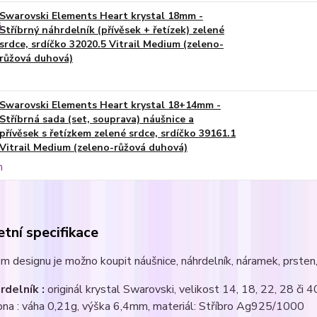
Swarovski Elements Heart krystal 18mm -
Stříbrný náhrdelník (přívěsek + řetízek) zelené
srdce, srdíčko 32020.5 Vitrail Medium (zeleno-
růžová duhová)
Swarovski Elements Heart krystal 18+14mm -
Stříbrná sada (set, souprava) náušnice a
přívěsek s řetízkem zelené srdce, srdíčko 39161.1
Vitrail Medium (zeleno-růžová duhová)
tní specifikace
m designu je možno koupit náušnice, náhrdelník, náramek, prsten, 
rdelník :
originál krystal Swarovski, velikost 14, 18, 22, 28 či 4
pna : váha 0,21g, výška 6,4mm, materiál: Stříbro Ag925/1000