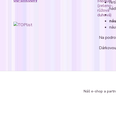
od-smlouvy
řet
hád
náu
náu
Na podro
Dárkovou 
Zboží 
Soupr
Náš e-shop a partn