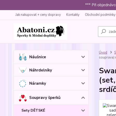
*** Při objednáv
Jak nakupovat + ceny dopravy
Kontakty
Obchodní podmínky
Úvod
S
Náušnice
souprava) 
Swar
Náhrdelníky
(set
Náramky
srdí
Soupravy šperků
Sety DĚTSKÉ