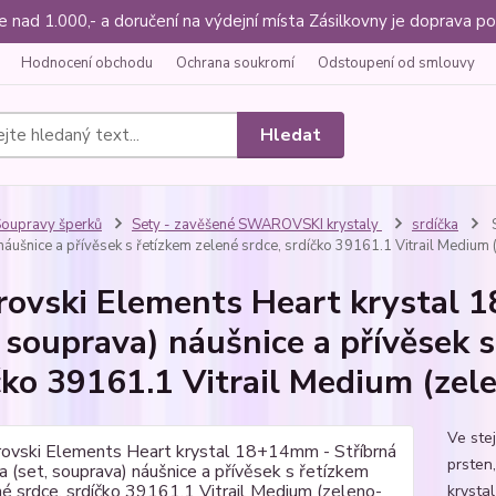
ce nad 1.000,- a doručení na výdejní místa Zásilkovny je doprava
Hodnocení obchodu
Ochrana soukromí
Odstoupení od smlouvy
Hledat
oupravy šperků
Sety - zavěšené SWAROVSKI krystaly
srdíčka
S
náušnice a přívěsek s řetízkem zelené srdce, srdíčko 39161.1 Vitrail Medium
ovski Elements Heart krystal 
, souprava) náušnice a přívěsek s
čko 39161.1 Vitrail Medium (zel
Ve ste
prsten,
krystal