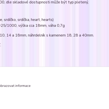
000, dle skladové dostupnosti může být typ pletený,
 srdíčko, srdíčka, heart, hearts)
Ag925/1000, výška cca 18mm, váha 0,7g
m 10, 14 a 18mm, náhrdelník s kamenem 18, 28 a 40mm.
.
čka
obrazovat informace