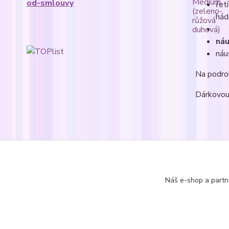
od-smlouvy
řet
hád
náu
náu
Na podro
Dárkovou 
Zboží 
Soupr
Náš e-shop a partn