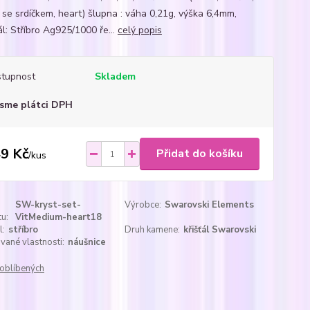
k se srdíčkem, heart) šlupna : váha 0,21g, výška 6,4mm,
ál: Stříbro Ag925/1000 ře...
celý popis
tupnost
Skladem
sme plátci DPH
9 Kč
Přidat do košíku
/
kus
SW-kryst-set-
Výrobce:
Swarovski Elements
u:
VitMedium-heart18
l:
stříbro
Druh kamene:
křišťál Swarovski
ané vlastnosti:
náušnice
oblíbených