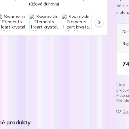
řetíze
materi
Dos
Nej
74
Číslo
produkt
Materiá
Požadov
Do 
é produkty