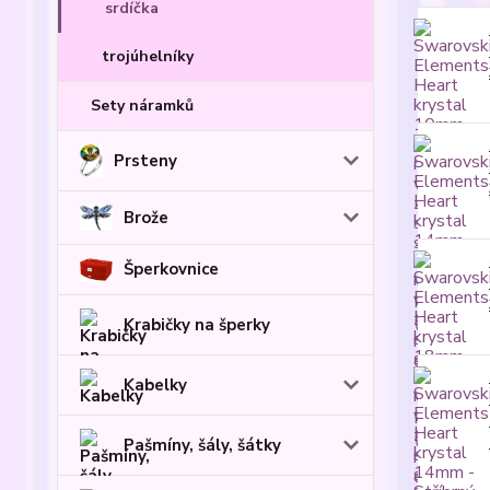
srdíčka
trojúhelníky
Sety náramků
Prsteny
Brože
Šperkovnice
Krabičky na šperky
Kabelky
Pašmíny, šály, šátky