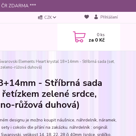
 po ČR ZDARMA ***
Přihlášení
CZK
0
ks
za
0 Kč
warovski Elements Heart krystal 18+14mm - Stříbrná sada (set,
 (zeleno-růžová duhová)
18+14mm - Stříbrná sada
 řetízkem zelené srdce,
eno-růžová duhová)
jném designu je možno koupit náušnice, náhrdelník, náramek,
 sety i cokoliv dle přání na zakázku. náhrdelník : originál
 Swarovski, velikost 14, 18, 22, 28 či 40mm (srdce, srdíčko,