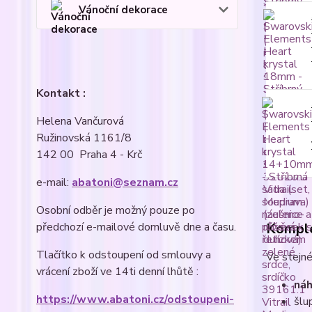
Vánoční dekorace
Kontakt :
Helena Vančurová
Ružinovská 1161/8
142 00 Praha 4 - Krč
e-mail:
abatoni@seznam.cz
Osobní odběr je možný pouze po
předchozí e-mailové domluvě dne a času.
Komple
Tlačítko k odstoupení od smlouvy a
Ve stejné
vrácení zboží ve 14ti denní lhůtě :
náh
https://www.abatoni.cz/odstoupeni-
šlu