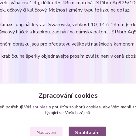
ízek : váha cca 1,3g, délka 45-48cm, materiál: Stříbro Ag925/1
ek, očkový či kuličkový. Možnost změny typu řetízku na dotaz.
šnice :
originál krystal Swarovski, velikost 10, 14 či 18mm (srdce,
šnicový háček s klapkou, zapínání na dámský patent : Stříbro 
bném obrázku jsou pro představu velikosti náušnice s kamene
krabičku na šperky objednávejte prosím zvlášť, není v ceně zboží
zařazeno v kategoriích
Zpracování cookies
avy šperků
Sety - zavěšené
srdí
eři potřebují Váš
souhlas
s použitím souborů cookies, aby Vám mohli z
SWAROVSKI krystaly
týkající se Vašich zájmů.
Souhlasím
Nastavení