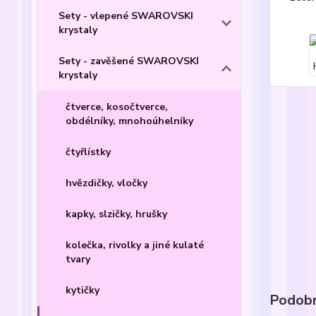
Sety - vlepené SWAROVSKI
krystaly
Sety - zavěšené SWAROVSKI
krystaly
čtverce, kosočtverce,
obdélníky, mnohoúhelníky
čtyřlístky
hvězdičky, vločky
kapky, slzičky, hrušky
kolečka, rivolky a jiné kulaté
tvary
kytičky
Podobn