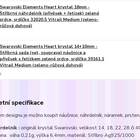
Swarovski Elements Heart krystal 18mm -
Stříbrný náhrdelník (přívěsek + řetízek) zelené
srdce, srdíčko 32020.5 Vitrail Medium (zeleno-
růžová duhová)
Swarovski Elements Heart krystal 14+10mm -
Stříbrná sada (set, souprava) náušnice a
přívěsek s řetízkem zelené srdce, srdíčko 39161.1
Vitrail Medium (zeleno-růžová duhová)
tní specifikace
m designu je možno koupit náušnice, náhrdelník, náramek, prsten, 
rdelník :
originál krystal Swarovski, velikost 14, 18, 22, 28 či 4
pna : váha 0,21g, výška 6,4mm, materiál: Stříbro Ag925/1000