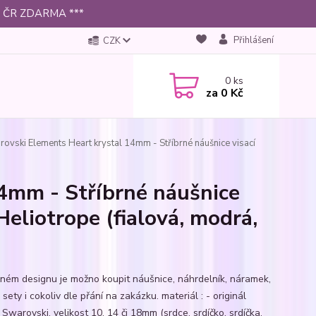
 po ČR ZDARMA ***
Přihlášení
CZK
0
ks
za
0 Kč
ovski Elements Heart krystal 14mm - Stříbrné náušnice visací
4mm - Stříbrné náušnice
Heliotrope (fialová, modrá,
jném designu je možno koupit náušnice, náhrdelník, náramek,
 sety i cokoliv dle přání na zakázku. materiál : - originál
 Swarovski, velikost 10, 14 či 18mm (srdce, srdíčko, srdíčka,