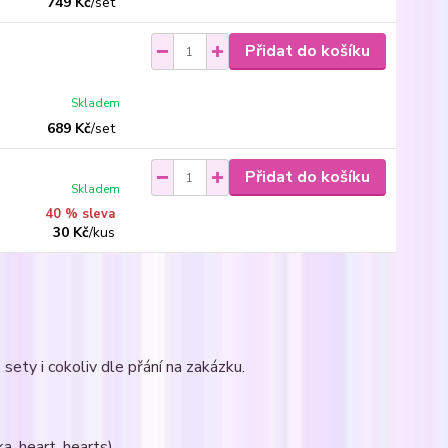
749 Kč
/
set
Přidat do košíku
Skladem
689 Kč
/
set
Přidat do košíku
Skladem
40 % sleva
30 Kč
/
kus
sety i cokoliv dle přání na zakázku.
a, heart, hearts)