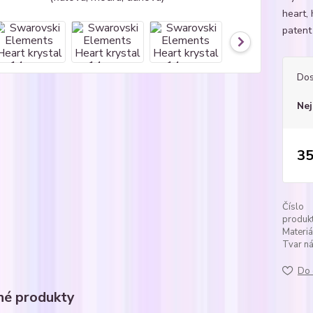
heart,
patent 
Dos
Nej
35
Číslo
produkt
Materiá
Tvar ná
Do 
é produkty