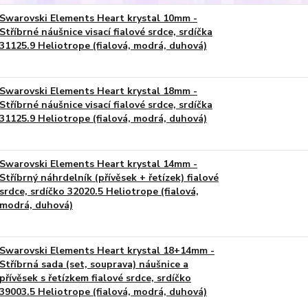
Swarovski Elements Heart krystal 10mm -
Stříbrné náušnice visací fialové srdce, srdíčka
31125.9 Heliotrope (fialová, modrá, duhová)
Swarovski Elements Heart krystal 18mm -
Stříbrné náušnice visací fialové srdce, srdíčka
31125.9 Heliotrope (fialová, modrá, duhová)
Swarovski Elements Heart krystal 14mm -
Stříbrný náhrdelník (přívěsek + řetízek) fialové
srdce, srdíčko 32020.5 Heliotrope (fialová,
modrá, duhová)
Swarovski Elements Heart krystal 18+14mm -
Stříbrná sada (set, souprava) náušnice a
přívěsek s řetízkem fialové srdce, srdíčko
39003.5 Heliotrope (fialová, modrá, duhová)