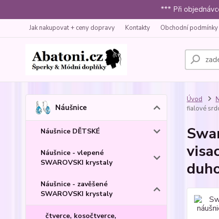
*** Při objednáv
Jak nakupovat + ceny dopravy
Kontakty
Obchodní podmínky
Úvod
N
Náušnice
fialové srd
Swar
Náušnice DĚTSKÉ
visa
Náušnice - vlepené
SWAROVSKI krystaly
duho
Náušnice - zavěšené
SWAROVSKI krystaly
čtverce, kosočtverce,