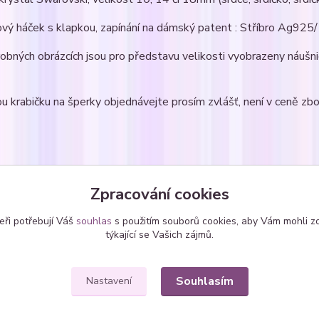
ový háček s klapkou, zapínání na dámský patent : Stříbro Ag92
robných obrázcích jsou pro představu velikosti vyobrazeny náuš
u krabičku na šperky objednávejte prosím zvlášť, není v ceně zbo
zařazeno v kategoriích
Zpracování cookies
ice
Náušnice - zavěšené
srdí
eři potřebují Váš
souhlas
s použitím souborů cookies, aby Vám mohli z
SWAROVSKI krystaly
týkající se Vašich zájmů.
Souhlasím
Nastavení