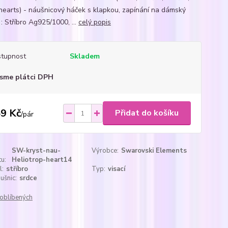
 hearts) - náušnicový háček s klapkou, zapínání na dámský
: Stříbro Ag925/1000, ...
celý popis
tupnost
Skladem
sme plátci DPH
9 Kč
Přidat do košíku
/
pár
SW-kryst-nau-
Výrobce:
Swarovski Elements
u:
Heliotrop-heart14
l:
stříbro
Typ:
visací
ušnic:
srdce
oblíbených