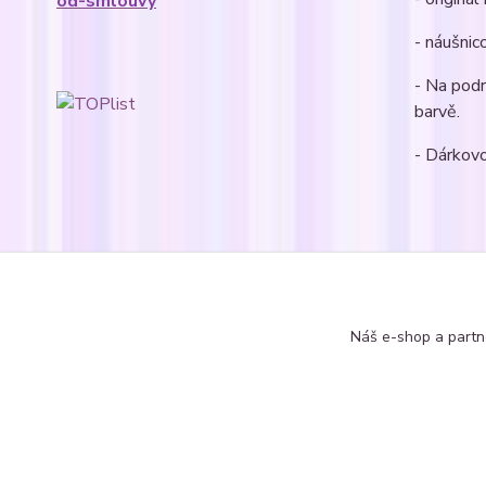
od-smlouvy
- náušnic
- Na pod
barvě.
- Dárkovo
Zboží 
Náušn
Náš e-shop a partn