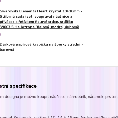
Swarovski Elements Heart krystal 18+10mm -
Stříbrná sada (set, souprava) náušnice a
přívěsek s řetízkem fialové srdce, srdíčko
39003.5 Heliotrope (fialová, modrá, duhová)
Dárková papírová krabička na šperky střední -
barevná
tní specifikace
m designu je možno koupit náušnice, náhrdelník, náramek, prsten, 
l krystal Swarovski, velikost 10, 14 či 18mm (srdce, srdíčko, srdíčk