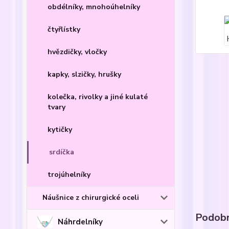
obdélníky, mnohoúhelníky
čtyřlístky
hvězdičky, vločky
kapky, slzičky, hrušky
kolečka, rivolky a jiné kulaté
tvary
kytičky
srdíčka
trojúhelníky
Náušnice z chirurgické oceli
Podobn
Náhrdelníky