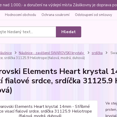
ce nad 1.000,- a doručení na výdejní místa Zásilkovny je doprava
Hodnocení obchodu
Ochrana soukromí
Odstoupení od smlouvy
Hledat
áušnice
Náušnice - zavěšené SWAROVSKI krystaly
srdíčka
Swar
ce, srdíčka 31125.9 Heliotrope (fialová, modrá, duhová)
ovski Elements Heart krystal 1
cí fialové srdce, srdíčka 31125.9 
vá)
Ve ste
prsten,
krystal