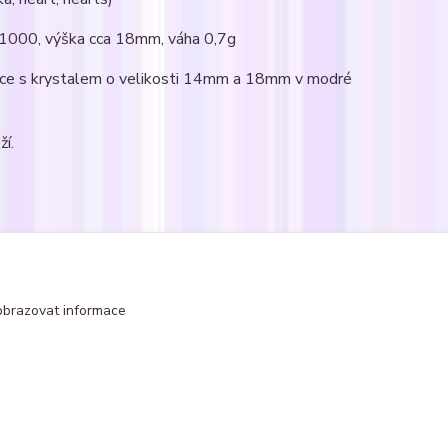
5/1000, výška cca 18mm, váha 0,7g
nice s krystalem o velikosti 14mm a 18mm v modré
ží.
čka
obrazovat informace