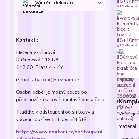
Vánoční dekorace
Kontakt :
Helena Vančurová
Ružinovská 1161/8
142 00 Praha 4 - Krč
e-mail:
abatoni@seznam.cz
Osobní odběr je možný pouze po
předchozí e-mailové domluvě dne a času.
Komple
Tlačítko k odstoupení od smlouvy a
Ve stejné
vrácení zboží ve 14ti denní lhůtě :
materiál :
https://www.abatoni.cz/odstoupeni-
- originá