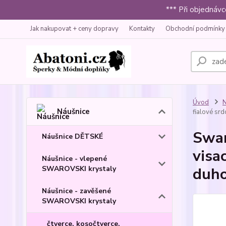
*** Při objednáv
Jak nakupovat + ceny dopravy
Kontakty
Obchodní podmínky
Úvod
N
Náušnice
fialové srd
Swar
Náušnice DĚTSKÉ
visa
Náušnice - vlepené
SWAROVSKI krystaly
duho
Náušnice - zavěšené
SWAROVSKI krystaly
čtverce, kosočtverce,