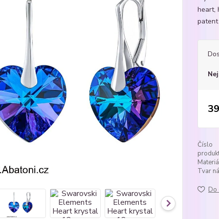
heart,
patent 
Dos
Nej
39
Číslo
produkt
Materiá
Tvar ná
Do 