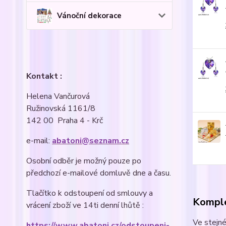
Vánoční dekorace
Kontakt :
Helena Vančurová
Ružinovská 1161/8
142 00 Praha 4 - Krč
e-mail:
abatoni@seznam.cz
Osobní odběr je možný pouze po
předchozí e-mailové domluvě dne a času.
Tlačítko k odstoupení od smlouvy a
Komple
vrácení zboží ve 14ti denní lhůtě :
Ve stejné
https://www.abatoni.cz/odstoupeni-