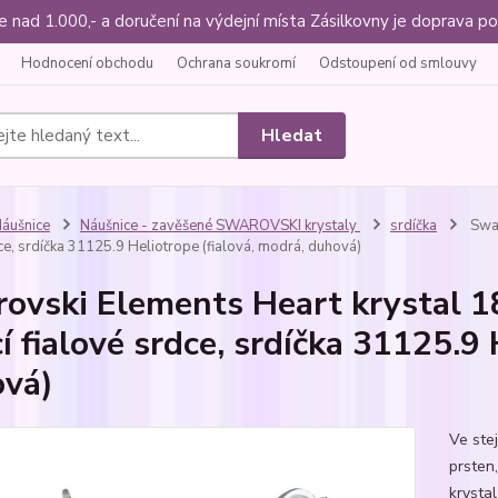
ce nad 1.000,- a doručení na výdejní místa Zásilkovny je doprava
Hodnocení obchodu
Ochrana soukromí
Odstoupení od smlouvy
Hledat
áušnice
Náušnice - zavěšené SWAROVSKI krystaly
srdíčka
Swar
ce, srdíčka 31125.9 Heliotrope (fialová, modrá, duhová)
ovski Elements Heart krystal 1
cí fialové srdce, srdíčka 31125.9 
vá)
Ve ste
prsten,
krystal