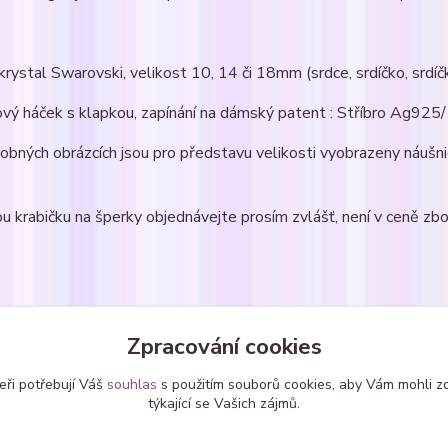
l krystal Swarovski, velikost 10, 14 či 18mm (srdce, srdíčko, srdíčk
ový háček s klapkou, zapínání na dámský patent : Stříbro Ag92
robných obrázcích jsou pro představu velikosti vyobrazeny náuš
u krabičku na šperky objednávejte prosím zvlášť, není v ceně zbo
zařazeno v kategoriích
Zpracování cookies
ice
Náušnice - zavěšené
srdí
eři potřebují Váš
souhlas
s použitím souborů cookies, aby Vám mohli z
SWAROVSKI krystaly
týkající se Vašich zájmů.