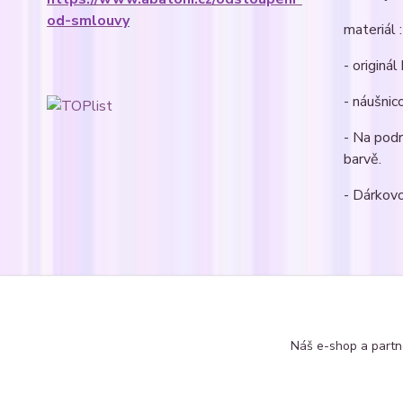
od-smlouvy
materiál :
- originá
- náušnic
- Na pod
barvě.
- Dárkovo
Zboží 
Náušn
Náš e-shop a partn