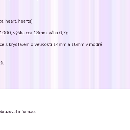
a, heart, hearts)
5/1000, výška cca 18mm, váha 0,7g
nice s krystalem o velikosti 14mm a 18mm v modré
ží.
čka
obrazovat informace