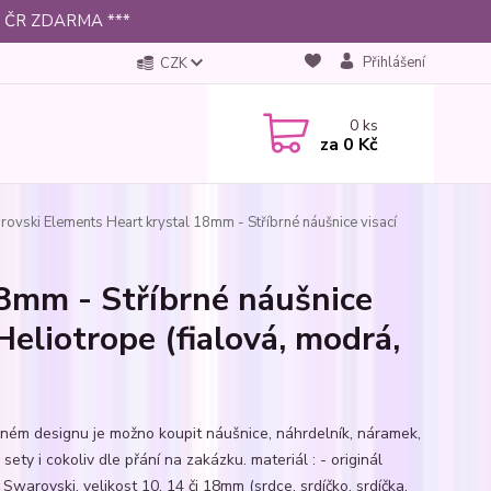
 po ČR ZDARMA ***
Přihlášení
CZK
0
ks
za
0 Kč
ovski Elements Heart krystal 18mm - Stříbrné náušnice visací
8mm - Stříbrné náušnice
Heliotrope (fialová, modrá,
jném designu je možno koupit náušnice, náhrdelník, náramek,
 sety i cokoliv dle přání na zakázku. materiál : - originál
 Swarovski, velikost 10, 14 či 18mm (srdce, srdíčko, srdíčka,