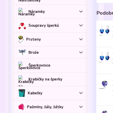
Náramky
Podobn
Soupravy šperků
Prsteny
Brože
Šperkovnice
Krabičky na šperky
Kabelky
Pašmíny, šály, šátky