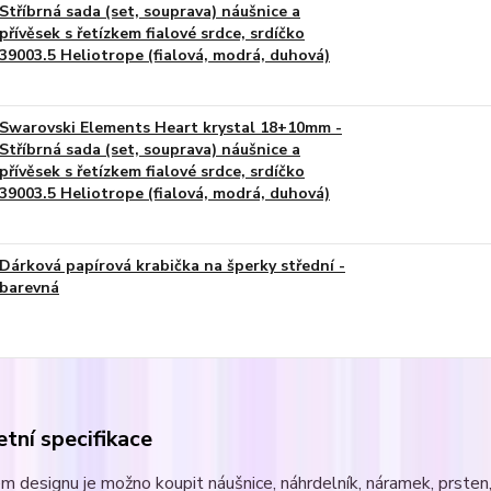
Stříbrná sada (set, souprava) náušnice a
přívěsek s řetízkem fialové srdce, srdíčko
39003.5 Heliotrope (fialová, modrá, duhová)
Swarovski Elements Heart krystal 18+10mm -
Stříbrná sada (set, souprava) náušnice a
přívěsek s řetízkem fialové srdce, srdíčko
39003.5 Heliotrope (fialová, modrá, duhová)
Dárková papírová krabička na šperky střední -
barevná
tní specifikace
m designu je možno koupit náušnice, náhrdelník, náramek, prsten, 