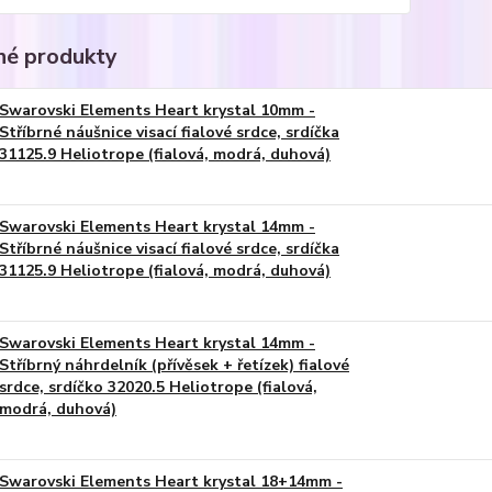
é produkty
Swarovski Elements Heart krystal 10mm -
Stříbrné náušnice visací fialové srdce, srdíčka
31125.9 Heliotrope (fialová, modrá, duhová)
Swarovski Elements Heart krystal 14mm -
Stříbrné náušnice visací fialové srdce, srdíčka
31125.9 Heliotrope (fialová, modrá, duhová)
Swarovski Elements Heart krystal 14mm -
Stříbrný náhrdelník (přívěsek + řetízek) fialové
srdce, srdíčko 32020.5 Heliotrope (fialová,
modrá, duhová)
Swarovski Elements Heart krystal 18+14mm -