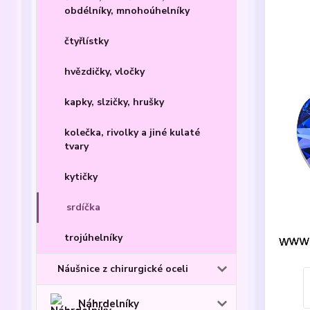
obdélníky, mnohoúhelníky
čtyřlístky
hvězdičky, vločky
kapky, slzičky, hrušky
kolečka, rivolky a jiné kulaté
tvary
kytičky
srdíčka
trojúhelníky
Náušnice z chirurgické oceli
Náhrdelníky