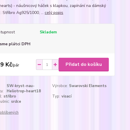
 hearts) - náušnicový háček s klapkou, zapínání na dámský
: Stříbro Ag925/1000, ...
celý popis
tupnost
Skladem
sme plátci DPH
9 Kč
Přidat do košíku
/
pár
SW-kryst-nau-
Výrobce:
Swarovski Elements
u:
Heliotrop-heart18
l:
stříbro
Typ:
visací
ušnic:
srdce
oblíbených