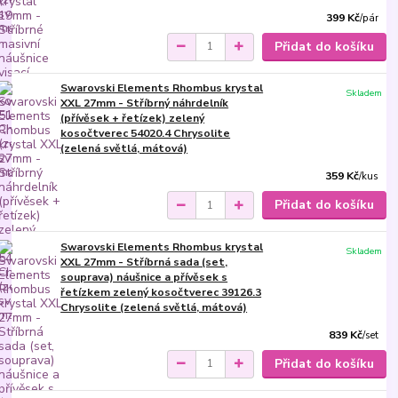
399 Kč
/
pár
Přidat do košíku
Swarovski Elements Rhombus krystal
Skladem
XXL 27mm - Stříbrný náhrdelník
(přívěsek + řetízek) zelený
kosočtverec 54020.4 Chrysolite
(zelená světlá, mátová)
359 Kč
/
kus
Přidat do košíku
Swarovski Elements Rhombus krystal
Skladem
XXL 27mm - Stříbrná sada (set,
souprava) náušnice a přívěsek s
řetízkem zelený kosočtverec 39126.3
Chrysolite (zelená světlá, mátová)
839 Kč
/
set
Přidat do košíku