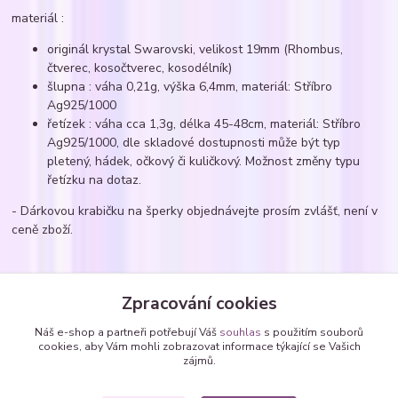
materiál :
originál krystal Swarovski, velikost 19mm (Rhombus,
čtverec, kosočtverec, kosodélník)
šlupna : váha 0,21g, výška 6,4mm, materiál: Stříbro
Ag925/1000
řetízek : váha cca 1,3g, délka 45-48cm, materiál: Stříbro
Ag925/1000, dle skladové dostupnosti může být typ
pletený, hádek, očkový či kuličkový. Možnost změny typu
řetízku na dotaz.
- Dárkovou krabičku na šperky objednávejte prosím zvlášť, není v
ceně zboží.
Zboží zařazeno v kategoriích
Zpracování cookies
Náhrdelníky
Náš e-shop a partneři potřebují Váš
souhlas
s použitím souborů
cookies, aby Vám mohli zobrazovat informace týkající se Vašich
Náhrdelníky - zavěšené SWAROVSKI krystaly
zájmů.
čtverce, kosočtverce, obdélníky, mnohoúhelníky