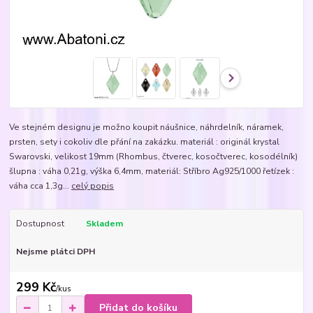
Ve stejném designu je možno koupit náušnice, náhrdelník, náramek,
prsten, sety i cokoliv dle přání na zakázku. materiál : originál krystal
Swarovski, velikost 19mm (Rhombus, čtverec, kosočtverec, kosodélník)
šlupna : váha 0,21g, výška 6,4mm, materiál: Stříbro Ag925/1000 řetízek :
váha cca 1,3g...
celý popis
Dostupnost
Skladem
Nejsme plátci DPH
299 Kč
/
kus
Přidat do košíku