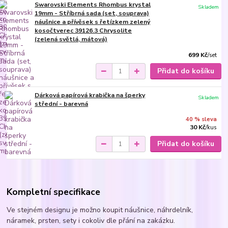
Swarovski Elements Rhombus krystal
Skladem
19mm - Stříbrná sada (set, souprava)
náušnice a přívěsek s řetízkem zelený
kosočtverec 39126.3 Chrysolite
(zelená světlá, mátová)
699 Kč
/
set
Přidat do košíku
Dárková papírová krabička na šperky
Skladem
střední - barevná
40 % sleva
30 Kč
/
kus
Přidat do košíku
Kompletní specifikace
Ve stejném designu je možno koupit náušnice, náhrdelník,
náramek, prsten, sety i cokoliv dle přání na zakázku.