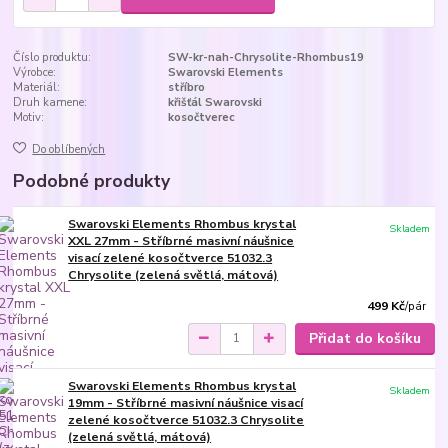
Číslo produktu:
SW-kr-nah-Chrysolite-Rhombus19
Výrobce:
Swarovski Elements
Materiál:
stříbro
Druh kamene:
křišťál Swarovski
Motiv:
kosočtverec
Do oblíbených
Podobné produkty
Swarovski Elements Rhombus krystal
Skladem
XXL 27mm - Stříbrné masivní náušnice
visací zelené kosočtverce 51032.3
Chrysolite (zelená světlá, mátová)
499 Kč
/
pár
Přidat do košíku
Swarovski Elements Rhombus krystal
Skladem
19mm - Stříbrné masivní náušnice visací
zelené kosočtverce 51032.3 Chrysolite
(zelená světlá, mátová)