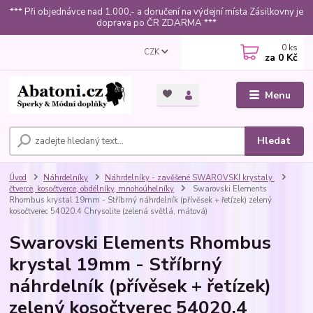
*** Při objednávce nad 1.000,- a doručení na výdejní místa Zásilkovny je
doprava po ČR ZDARMA ***
0
ks
CZK
za
0 Kč
Menu
Hledat
Úvod
Náhrdelníky
Náhrdelníky - zavěšené SWAROVSKI krystaly
čtverce, kosočtverce, obdélníky, mnohoúhelníky
Swarovski Elements
Rhombus krystal 19mm - Stříbrný náhrdelník (přívěsek + řetízek) zelený
kosočtverec 54020.4 Chrysolite (zelená světlá, mátová)
Swarovski Elements Rhombus
krystal 19mm - Stříbrný
náhrdelník (přívěsek + řetízek)
zelený kosočtverec 54020.4