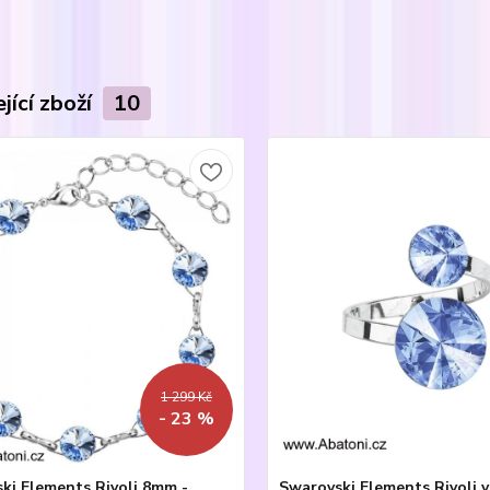
jící zboží
10
1 299 Kč
- 23 %
ki Elements Rivoli 8mm -
Swarovski Elements Rivoli 