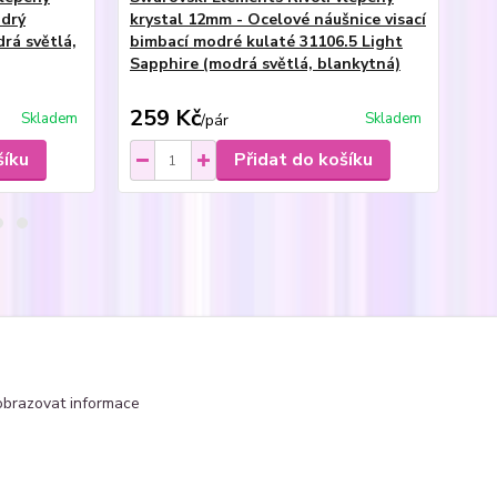
odrý
krystal 12mm - Ocelové náušnice visací
kr
rá světlá,
bimbací modré kulaté 31106.5 Light
(př
Sapphire (modrá světlá, blankytná)
54
bl
259 Kč
3
Skladem
Skladem
/
pár
šíku
Přidat do košíku
čka - kulaté Rivoli
obrazovat informace