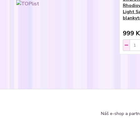
Rhodiov
Light S
blankyt
999 K
Zboží 
Náušn
Náš e-shop a partn