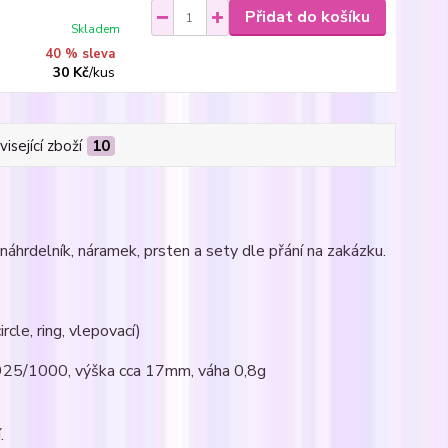
Přidat do košíku
Skladem
40 % sleva
30 Kč
/
kus
isející zboží
10
náhrdelník, náramek, prsten a sety dle přání na zakázku.
rcle, ring, vlepovací)
Ag925/1000, výška cca 17mm, váha 0,8g
.