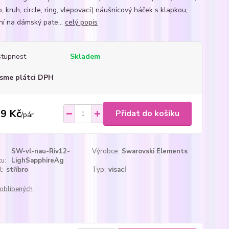
, kruh, circle, ring, vlepovací) náušnicový háček s klapkou,
ní na dámský pate...
celý popis
tupnost
Skladem
sme plátci DPH
9 Kč
Přidat do košíku
/
pár
SW-vl-nau-Riv12-
Výrobce:
Swarovski Elements
u:
LighSapphireAg
l:
stříbro
Typ:
visací
oblíbených