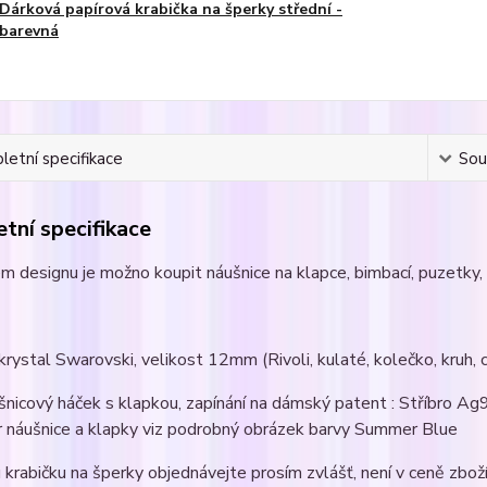
Dárková papírová krabička na šperky střední -
barevná
etní specifikace
Souv
tní specifikace
m designu je možno koupit náušnice na klapce, bimbací, puzetky, 
 krystal Swarovski, velikost 12mm (Rivoli, kulaté, kolečko, kruh, ci
šnicový háček s klapkou, zapínání na dámský patent : Stříbro 
r náušnice a klapky viz podrobný obrázek barvy Summer Blue
krabičku na šperky objednávejte prosím zvlášť, není v ceně zboží