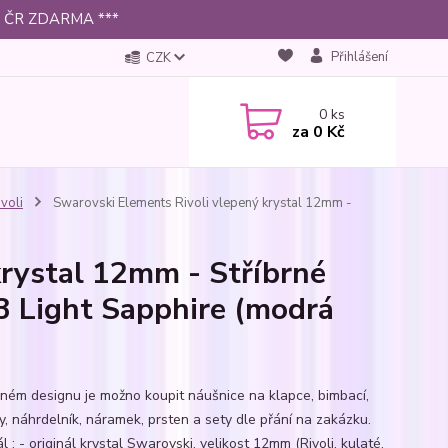
 po ČR ZDARMA ***
Přihlášení
CZK
0
ks
za
0 Kč
ivoli
Swarovski Elements Rivoli vlepený krystal 12mm -
krystal 12mm - Stříbrné
3 Light Sapphire (modrá
jném designu je možno koupit náušnice na klapce, bimbací,
y, náhrdelník, náramek, prsten a sety dle přání na zakázku.
l : - originál krystal Swarovski, velikost 12mm (Rivoli, kulaté,