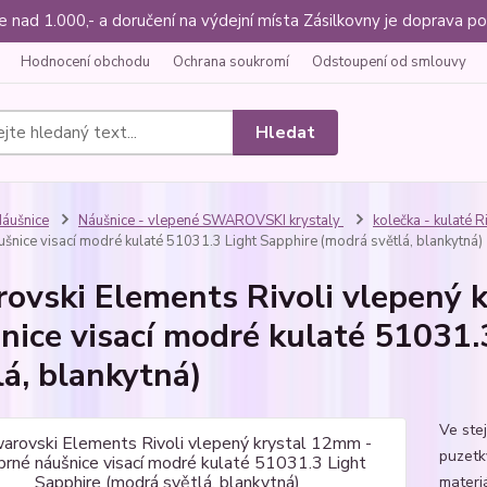
ce nad 1.000,- a doručení na výdejní místa Zásilkovny je doprava
Hodnocení obchodu
Ochrana soukromí
Odstoupení od smlouvy
Hledat
áušnice
Náušnice - vlepené SWAROVSKI krystaly
kolečka - kulaté R
ušnice visací modré kulaté 51031.3 Light Sapphire (modrá světlá, blankytná)
ovski Elements Rivoli vlepený 
nice visací modré kulaté 51031.
lá, blankytná)
Ve ste
puzetk
materiá