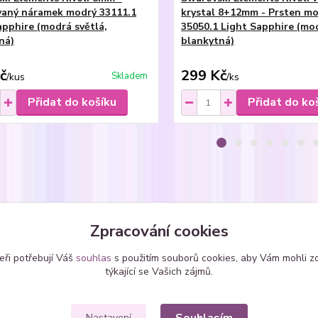
aný náramek modrý 33111.1
krystal 8+12mm - Prsten m
apphire (modrá světlá,
35050.1 Light Sapphire (mod
ná)
blankytná)
č
299 Kč
Skladem
/
kus
/
ks
Přidat do košíku
Přidat do ko
zařazeno v kategoriích
Zpracování cookies
ice
Náušnice - vlepené
kole
eři potřebují Váš
souhlas
s použitím souborů cookies, aby Vám mohli z
SWAROVSKI krystaly
týkající se Vašich zájmů.
Nastavení