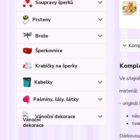
Soupravy šperků
Prsteny
Brože
Kompl
Šperkovnice
Komple
Krabičky na šperky
Ve stejné
Kabelky
materiál :
Pašmíny, šály, šátky
- originál
náu
Vánoční dekorace
tva
Dárkovou 