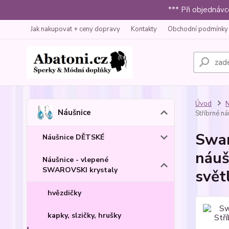
*** Při objednáv
Jak nakupovat + ceny dopravy
Kontakty
Obchodní podmínky
Úvod
N
Náušnice
Stříbrné ná
Swar
Náušnice DĚTSKÉ
náuš
Náušnice - vlepené
SWAROVSKI krystaly
svět
hvězdičky
kapky, slzičky, hrušky