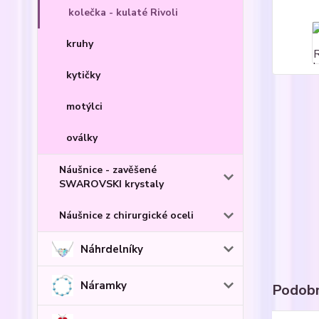
kolečka - kulaté Rivoli
kruhy
kytičky
motýlci
oválky
Náušnice - zavěšené
SWAROVSKI krystaly
Náušnice z chirurgické oceli
Náhrdelníky
Náramky
Podobn