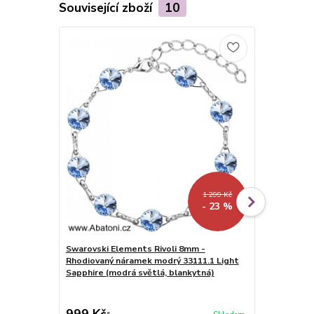
Související zboží
10
1 299 Kč
- 23 %
Swarovski Elements Rivoli 8mm -
Swarovski E
Rhodiovaný náramek modrý 33111.1 Light
8+12mm - Pr
Sapphire (modrá světlá, blankytná)
Sapphire (m