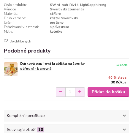
Číslo produktu:
SW-vl-nah-Riv14-LighSapphireAg
Výrobce:
Swarovski Elements
Materiál:
stříbro
Druh kamene:
křišťál Swarovski
Určení:
pro ženy
Požadované vlastnosti:
s přívěskem
Motiv:
kolečko
Do oblíbených
Podobné produkty
Dárková papírová krabička na šperky
Skladem
střední - barevná
40 % sleva
30 Kč
/
kus
Přidat do košíku
Kompletní specifikace
Související zboží
10