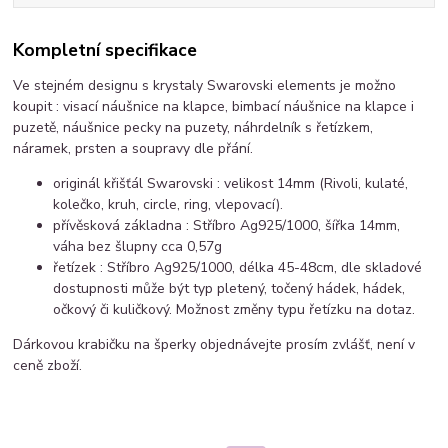
Kompletní specifikace
Ve stejném designu s krystaly Swarovski elements je možno
koupit : visací náušnice na klapce, bimbací náušnice na klapce i
puzetě, náušnice pecky na puzety, náhrdelník s řetízkem,
náramek, prsten a soupravy dle přání.
originál křišťál Swarovski : velikost 14mm (Rivoli, kulaté,
kolečko, kruh, circle, ring, vlepovací).
přívěsková základna : Stříbro Ag925/1000, šířka 14mm,
váha bez šlupny cca 0,57g
řetízek : Stříbro Ag925/1000, délka 45-48cm, dle skladové
dostupnosti může být typ pletený, točený hádek, hádek,
očkový či kuličkový. Možnost změny typu řetízku na dotaz.
Dárkovou krabičku na šperky objednávejte prosím zvlášť, není v
ceně zboží.