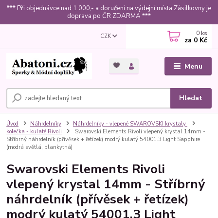
*** Při objednávce nad 1.000,- a doručení na výdejní místa Zásilkovny je
doprava po ČR ZDARMA ***
0
ks
CZK
za
0 Kč
Menu
Hledat
Úvod
Náhrdelníky
Náhrdelníky - vlepené SWAROVSKI krystaly
kolečka - kulaté Rivoli
Swarovski Elements Rivoli vlepený krystal 14mm -
Stříbrný náhrdelník (přívěsek + řetízek) modrý kulatý 54001.3 Light Sapphire
(modrá světlá, blankytná)
Swarovski Elements Rivoli
vlepený krystal 14mm - Stříbrný
náhrdelník (přívěsek + řetízek)
modrý kulatý 54001.3 Light