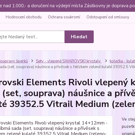
ce nad 1.000,- a doručení na výdejní místa Zásilkovny je doprava
Hodnocení obchodu
Ochrana soukromí
Odstoupení od smlouvy
Hledat
oupravy šperků
Sety - vlepené SWAROVSKI krystaly
kolečka - kulat
sada (set, souprava) náušnice a přívěsek s řetízkem zelené kulaté 39352.5 V
ovski Elements Rivoli vlepený 
 (set, souprava) náušnice a přív
té 39352.5 Vitrail Medium (zel
Ve ste
puzetk
origin