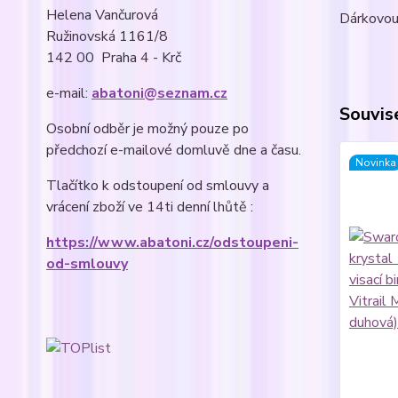
Helena Vančurová
Dárkovou 
Ružinovská 1161/8
142 00 Praha 4 - Krč
e-mail:
abatoni@seznam.cz
Souvise
Osobní odběr je možný pouze po
předchozí e-mailové domluvě dne a času.
Novinka
Tlačítko k odstoupení od smlouvy a
vrácení zboží ve 14ti denní lhůtě :
https://www.abatoni.cz/odstoupeni-
od-smlouvy