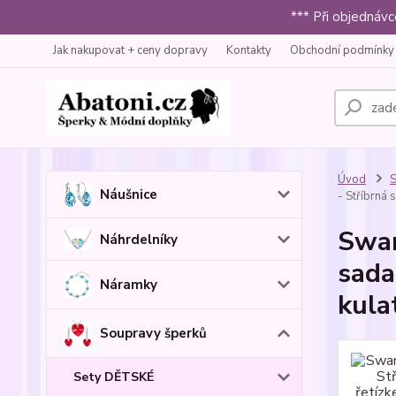
*** Při objednáv
Jak nakupovat + ceny dopravy
Kontakty
Obchodní podmínky
Úvod
S
Náušnice
- Stříbrná 
Swar
Náhrdelníky
sada
Náramky
kula
Soupravy šperků
Sety DĚTSKÉ