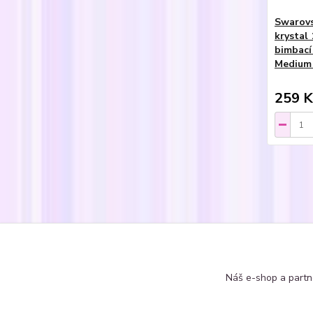
Swarovs
krystal
bimbací 
Medium 
259 K
Zboží 
Soupr
Náš e-shop a partn