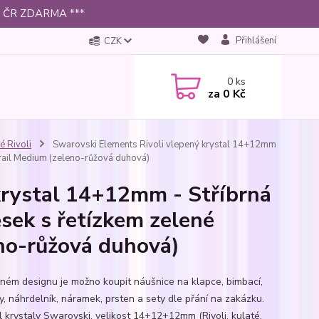
 po ČR ZDARMA ***
Přihlášení
CZK
0
ks
za
0 Kč
é Rivoli
Swarovski Elements Rivoli vlepený krystal 14+12mm
itrail Medium (zeleno-růžová duhová)
krystal 14+12mm - Stříbrná
ěsek s řetízkem zelené
eno-růžová duhová)
jném designu je možno koupit náušnice na klapce, bimbací,
y, náhrdelník, náramek, prsten a sety dle přání na zakázku.
ál krystaly Swarovski, velikost 14+12+12mm (Rivoli, kulaté,