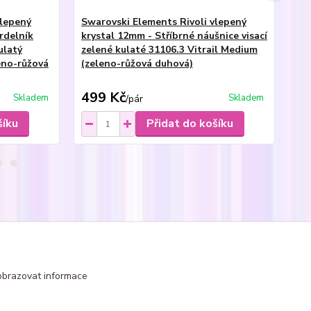
vlepený
Swarovski Elements Rivoli vlepený
Sw
rdelník
krystal 12mm - Stříbrné náušnice visací
kr
ulatý
zelené kulaté 31106.3 Vitrail Medium
ze
eno-růžová
(zeleno-růžová duhová)
(z
499 Kč
2
Skladem
Skladem
/
pár
šíku
Přidat do košíku
čka - kulaté Rivoli
obrazovat informace