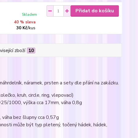
Přidat do košíku
Skladem
40 % sleva
30 Kč
/
kus
isející zboží
10
náhrdelník, náramek, prsten a sety dle přání na zakázku.
ečko, kruh, circle, ring, vlepovací)
Ag925/1000, výška cca 17mm, váha 0,8g
, váha bez šlupny cca 0,57g
nosti může být typ pletený, točený hádek, hádek,