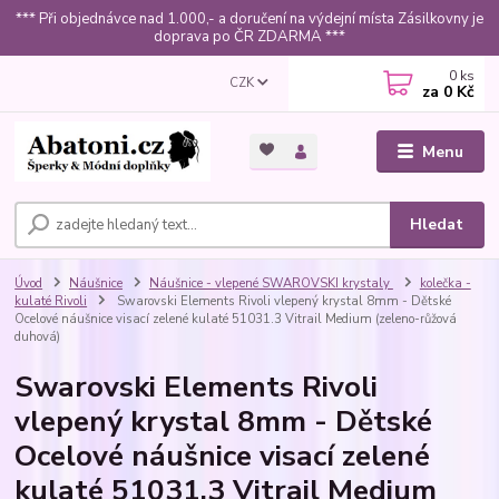
*** Při objednávce nad 1.000,- a doručení na výdejní místa Zásilkovny je
doprava po ČR ZDARMA ***
0
ks
CZK
za
0 Kč
Menu
Hledat
Úvod
Náušnice
Náušnice - vlepené SWAROVSKI krystaly
kolečka -
kulaté Rivoli
Swarovski Elements Rivoli vlepený krystal 8mm - Dětské
Ocelové náušnice visací zelené kulaté 51031.3 Vitrail Medium (zeleno-růžová
duhová)
Swarovski Elements Rivoli
vlepený krystal 8mm - Dětské
Ocelové náušnice visací zelené
kulaté 51031.3 Vitrail Medium