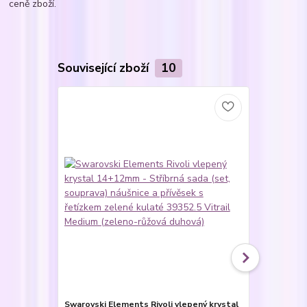
ceně zboží.
Související zboží
10
Novinka
Swarovski Elements Rivoli vlepený krystal
Swarovski E