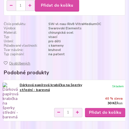
Přidat do košíku
Číslo produktu:
SW-vl-nau-Riv8-VitraMediumOC
Výrobce:
Swarovski Elements
Materiál:
chirurgická ocel
Typ:
visací
Určení:
pro děti
Požadované vlastnosti:
s kameny
Tvar náušnic:
kruhové
Typ zapínání:
na patent
Do oblíbených
Podobné produkty
Dárková papírová krabička na šperky
Skladem
střední - barevná
40 % sleva
30 Kč
/
kus
Přidat do košíku