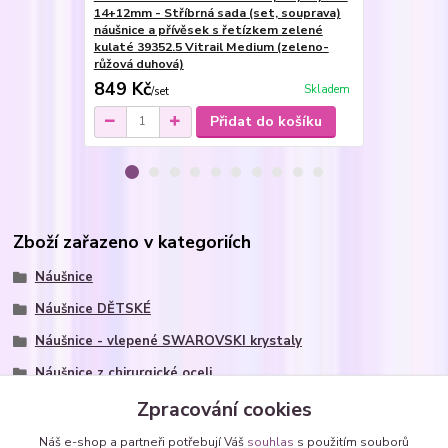
14+12mm - Stříbrná sada (set, souprava)
12mm - Ocel
náušnice a přívěsek s řetízkem zelené
zelené kula
kulaté 39352.5 Vitrail Medium (zeleno-
(zeleno-růž
růžová duhová)
849 Kč
259 Kč
Skladem
/
set
/
pá
Přidat do košíku
Zboží zařazeno v kategoriích
Náušnice
Náušnice DĚTSKÉ
Náušnice - vlepené SWAROVSKI krystaly
Náušnice z chirurgické oceli
Náušnice s krystaly Swarovski
Zpracování cookies
kolečka - kulaté Rivoli
Náš e-shop a partneři potřebují Váš
souhlas
s použitím souborů